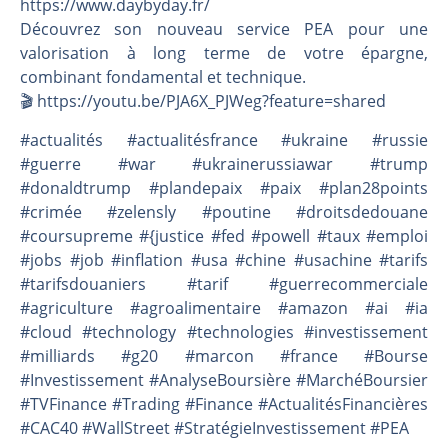
https://www.daybyday.fr/
Découvrez son nouveau service PEA pour une
valorisation à long terme de votre épargne,
combinant fondamental et technique.
🎬️ https://youtu.be/PJA6X_PJWeg?feature=shared
#actualités #actualitésfrance #ukraine #russie
#guerre #war #ukrainerussiawar #trump
#donaldtrump #plandepaix #paix #plan28points
#crimée #zelensly #poutine #droitsdedouane
#coursupreme #{justice #fed #powell #taux #emploi
#jobs #job #inflation #usa #chine #usachine #tarifs
#tarifsdouaniers #tarif #guerrecommerciale
#agriculture #agroalimentaire #amazon #ai #ia
#cloud #technology #technologies #investissement
#milliards #g20 #marcon #france #Bourse
#Investissement #AnalyseBoursière #MarchéBoursier
#TVFinance #Trading #Finance #ActualitésFinancières
#CAC40 #WallStreet #StratégieInvestissement #PEA