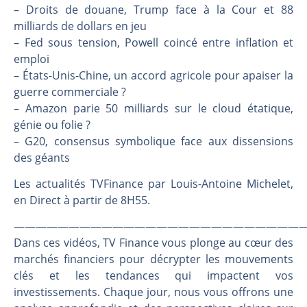
Les investisseurs y croient toujours | Point Stratégique Hebdomadaire – Éric Galiègue
– Droits de douane, Trump face à la Cour et 88
Une inertie haussière qui ralentit | Antoine Quesada – Chrono CAC
milliards de dollars en jeu
– Fed sous tension, Powell coincé entre inflation et
Pourquoi le monde entier vacille en même temps cette semaine ? | par Louis-Antoine Michelet
emploi
WTI : Explosion mais réserves au plus bas | Denis Desclos – Market Movers
– États-Unis-Chine, un accord agricole pour apaiser la
guerre commerciale ?
– Amazon parie 50 milliards sur le cloud étatique,
génie ou folie ?
– G20, consensus symbolique face aux dissensions
des géants
Les actualités TVFinance par Louis-Antoine Michelet,
en Direct à partir de 8H55.
———————————————————————————
Dans ces vidéos, TV Finance vous plonge au cœur des
marchés financiers pour décrypter les mouvements
clés et les tendances qui impactent vos
investissements. Chaque jour, nous vous offrons une