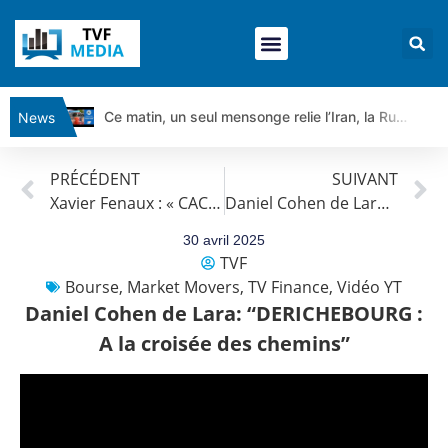
Ce matin, un seul mensonge relie l’Iran, la Russie et Trump | par Louis Antoine Michelet
News
Vente du Turbo Infini BEST CALL AIRBUS TY80V à 3,45 € (+118 %)
PRÉCÉDENT
SUIVANT
Ce que Trump, Téhéran et Pékin ne veulent pas que vous voyiez ensemble | par Louis-Antoine Michelet
Xavier Fenaux : « CAC 40 : Prudence et sang froid »
Daniel Cohen de Lara: « L’OREAL: On se renforce ? »
Vente du Turbo infini BEST PUT COINBASE WO83V à 0,51 € (+46 %)
Dichotomie profonde. Des marchés en hausse | Point Stratégique Hebdomadaire – Éric Galiègue
30 avril 2025
TVF
Tout peut exploser ! | Antoine Quesada – Chrono CAC
Bourse
,
Market Movers
,
TV Finance
,
Vidéo YT
Gaza, Iran, Chine : la guerre mondiale vient de commencer | par Louis-Antoine Michelet
Daniel Cohen de Lara: “DERICHEBOURG :
Jean Marie Seronie :Loi agricole : vraie réforme ou simple réponse à la colère ?| Interview Éco
A la croisée des chemins”
DAX40 : Poursuite de la croissance ? | Erick Sebban – Chrono DAX
CAPGEMINI : Un signal haussier avant les résultats ? | Daniel Cohen de Lara – Market Movers
REMY COINTREAU : Le rebond est-il enfin confirmé ? | Daniel Cohen de Lara – Market Movers
TELEPERFORMANCE : Faut-il acheter avant les résultats ? | Daniel Cohen de Lara – Market Movers