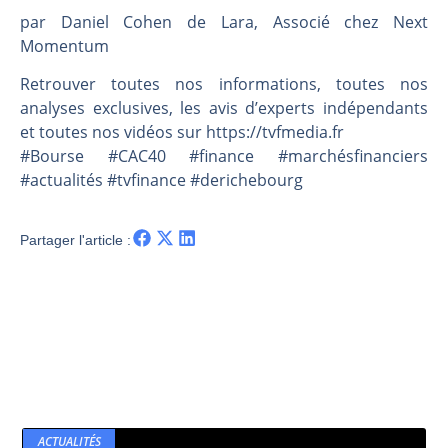
Les investisseurs y croient toujours | Point Stratégique Hebdomadaire – Éric Galiègue
par Daniel Cohen de Lara, Associé chez Next
Une inertie haussière qui ralentit | Antoine Quesada – Chrono CAC
Momentum
Pourquoi le monde entier vacille en même temps cette semaine ? | par Louis-Antoine Michelet
Retrouver toutes nos informations, toutes nos
WTI : Explosion mais réserves au plus bas | Denis Desclos – Market Movers
analyses exclusives, les avis d’experts indépendants
et toutes nos vidéos sur https://tvfmedia.fr
#Bourse #CAC40 #finance #marchésfinanciers
#actualités #tvfinance #derichebourg
Partager l'article :
ACTUALITÉS