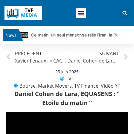
Ce matin, un seul mensonge relie l’Iran, la Russie et Trump | par Louis Antoine Michelet
News
Vente du Turbo Infini BEST CALL AIRBUS TY80V à 3,45 € (+118 %)
PRÉCÉDENT
SUIVANT
Ce que Trump, Téhéran et Pékin ne veulent pas que vous voyiez ensemble | par Louis-Antoine Michelet
Xavier Fenaux : « CAC 40 : C’est compliqué sur le CAC “
Daniel Cohen de Lara, CLARIANE : ” Rebond significatif “
Vente du Turbo infini BEST PUT COINBASE WO83V à 0,51 € (+46 %)
Dichotomie profonde. Des marchés en hausse | Point Stratégique Hebdomadaire – Éric Galiègue
25 juin 2025
TVF
Tout peut exploser ! | Antoine Quesada – Chrono CAC
Bourse
,
Market Movers
,
TV Finance
,
Vidéo YT
Gaza, Iran, Chine : la guerre mondiale vient de commencer | par Louis-Antoine Michelet
Daniel Cohen de Lara, EQUASENS : ”
Jean Marie Seronie :Loi agricole : vraie réforme ou simple réponse à la colère ?| Interview Éco
Etoile du matin “
DAX40 : Poursuite de la croissance ? | Erick Sebban – Chrono DAX
CAPGEMINI : Un signal haussier avant les résultats ? | Daniel Cohen de Lara – Market Movers
REMY COINTREAU : Le rebond est-il enfin confirmé ? | Daniel Cohen de Lara – Market Movers
TELEPERFORMANCE : Faut-il acheter avant les résultats ? | Daniel Cohen de Lara – Market Movers