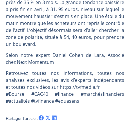
Les investisseurs y croient toujours | Point Stratégique Hebdomadaire – Éric Galiègue
près de 35 % en 3 mois. La grande tendance baissière
a pris fin en avril, à 31, 95 euros, niveau sur lequel le
Une inertie haussière qui ralentit | Antoine Quesada – Chrono CAC
mouvement haussier s’est mis en place. Une étoile du
Pourquoi le monde entier vacille en même temps cette semaine ? | par Louis-Antoine Michelet
matin montre que les acheteurs ont repris le contrôle
WTI : Explosion mais réserves au plus bas | Denis Desclos – Market Movers
de l’actif. L’objectif désormais sera d’aller chercher la
zone de polarité, située à 54, 40 euros, pour prendre
un boulevard.
Selon notre expert Daniel Cohen de Lara, Associé
chez Next Momentum
Retrouvez toutes nos informations, toutes nos
analyses exclusives, les avis d’experts indépendants
et toutes nos vidéos sur https://tvfmedia.fr
#Bourse #CAC40 #finance #marchésfinanciers
#actualités #tvfinance #equasens
Partager l'article :