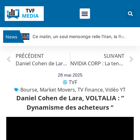
Ce matin, un seul mensonge relie l’Iran, la Russie et Trump | par Louis Antoine Michelet
News
Vente du Turbo Infini BEST CALL AIRBUS TY80V à 3,45 € (+118 %)
PRÉCÉDENT
SUIVANT
Ce que Trump, Téhéran et Pékin ne veulent pas que vous voyiez ensemble | par Louis-Antoine Michelet
Daniel Cohen de Lara, STMICROELECTRONICS : ” Rebond “
NVIDIA CORP : La tendance est haussière.
Vente du Turbo infini BEST PUT COINBASE WO83V à 0,51 € (+46 %)
Dichotomie profonde. Des marchés en hausse | Point Stratégique Hebdomadaire – Éric Galiègue
28 mai 2025
TVF
Tout peut exploser ! | Antoine Quesada – Chrono CAC
Bourse
,
Market Movers
,
TV Finance
,
Vidéo YT
Gaza, Iran, Chine : la guerre mondiale vient de commencer | par Louis-Antoine Michelet
Daniel Cohen de Lara, VOLTALIA : ”
Jean Marie Seronie :Loi agricole : vraie réforme ou simple réponse à la colère ?| Interview Éco
Dynamisme des acheteurs “
DAX40 : Poursuite de la croissance ? | Erick Sebban – Chrono DAX
CAPGEMINI : Un signal haussier avant les résultats ? | Daniel Cohen de Lara – Market Movers
REMY COINTREAU : Le rebond est-il enfin confirmé ? | Daniel Cohen de Lara – Market Movers
TELEPERFORMANCE : Faut-il acheter avant les résultats ? | Daniel Cohen de Lara – Market Movers