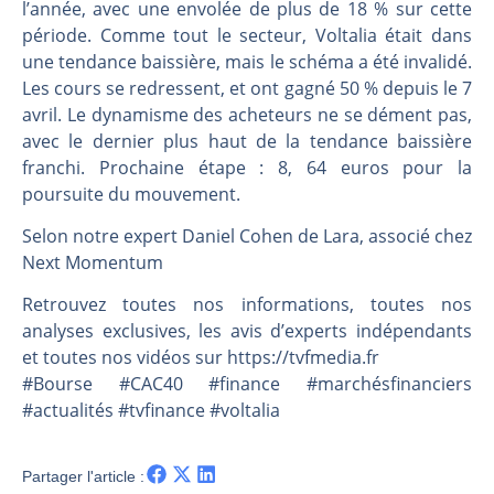
Les investisseurs y croient toujours | Point Stratégique Hebdomadaire – Éric Galiègue
l’année, avec une envolée de plus de 18 % sur cette
période. Comme tout le secteur, Voltalia était dans
Une inertie haussière qui ralentit | Antoine Quesada – Chrono CAC
une tendance baissière, mais le schéma a été invalidé.
Pourquoi le monde entier vacille en même temps cette semaine ? | par Louis-Antoine Michelet
Les cours se redressent, et ont gagné 50 % depuis le 7
WTI : Explosion mais réserves au plus bas | Denis Desclos – Market Movers
avril. Le dynamisme des acheteurs ne se dément pas,
avec le dernier plus haut de la tendance baissière
franchi. Prochaine étape : 8, 64 euros pour la
poursuite du mouvement.
Selon notre expert Daniel Cohen de Lara, associé chez
Next Momentum
Retrouvez toutes nos informations, toutes nos
analyses exclusives, les avis d’experts indépendants
et toutes nos vidéos sur https://tvfmedia.fr
#Bourse #CAC40 #finance #marchésfinanciers
#actualités #tvfinance #voltalia
Partager l'article :