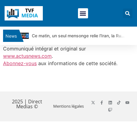
Ce matin, un seul mensonge relie l’Iran, la Russie et Trump | par Louis Antoine Michelet
News
Vente du Turbo Infini BEST CALL AIRBUS TY80V à 3,45 € (+118 %)
Communiqué intégral et original sur
Ce que Trump, Téhéran et Pékin ne veulent pas que vous voyiez ensemble | par Louis-Antoine Michelet
www.actusnews.com
.
Abonnez-vous
aux informations de cette société.
Vente du Turbo infini BEST PUT COINBASE WO83V à 0,51 € (+46 %)
Dichotomie profonde. Des marchés en hausse | Point Stratégique Hebdomadaire – Éric Galiègue
Tout peut exploser ! | Antoine Quesada – Chrono CAC
​
Gaza, Iran, Chine : la guerre mondiale vient de commencer | par Louis-Antoine Michelet
Jean Marie Seronie :Loi agricole : vraie réforme ou simple réponse à la colère ?| Interview Éco
2025 | Direct
Medias ©
Mentions légales
DAX40 : Poursuite de la croissance ? | Erick Sebban – Chrono DAX
CAPGEMINI : Un signal haussier avant les résultats ? | Daniel Cohen de Lara – Market Movers
REMY COINTREAU : Le rebond est-il enfin confirmé ? | Daniel Cohen de Lara – Market Movers
TELEPERFORMANCE : Faut-il acheter avant les résultats ? | Daniel Cohen de Lara – Market Movers