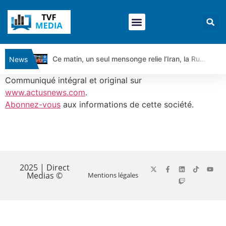
Ce matin, un seul mensonge relie l’Iran, la Russie et Trump | par Louis Antoine Michelet
News
Vente du Turbo Infini BEST CALL AIRBUS TY80V à 3,45 € (+118 %)
Communiqué intégral et original sur
Ce que Trump, Téhéran et Pékin ne veulent pas que vous voyiez ensemble | par Louis-Antoine Michelet
www.actusnews.com
.
Abonnez-vous
aux informations de cette société.
Vente du Turbo infini BEST PUT COINBASE WO83V à 0,51 € (+46 %)
Dichotomie profonde. Des marchés en hausse | Point Stratégique Hebdomadaire – Éric Galiègue
Tout peut exploser ! | Antoine Quesada – Chrono CAC
​
Gaza, Iran, Chine : la guerre mondiale vient de commencer | par Louis-Antoine Michelet
Jean Marie Seronie :Loi agricole : vraie réforme ou simple réponse à la colère ?| Interview Éco
2025 | Direct
Medias ©
Mentions légales
DAX40 : Poursuite de la croissance ? | Erick Sebban – Chrono DAX
CAPGEMINI : Un signal haussier avant les résultats ? | Daniel Cohen de Lara – Market Movers
REMY COINTREAU : Le rebond est-il enfin confirmé ? | Daniel Cohen de Lara – Market Movers
TELEPERFORMANCE : Faut-il acheter avant les résultats ? | Daniel Cohen de Lara – Market Movers