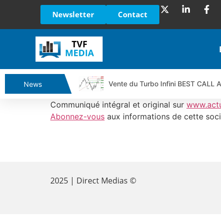
Newsletter
Contact
Vente du Turbo Infini BEST CALL
News
Ce que Trump, Téhéran et Pékin ne
Communiqué intégral et original sur
www.act
Vente du Turbo infini BEST PUT 
Abonnez-vous
aux informations de cette soci
Dichotomie profonde. Des marchés
Tout peut exploser ! | Antoine Q
​
Gaza, Iran, Chine : la guerre mond
Jean Marie Seronie :Loi agricole : 
2025 | Direct Medias ©
DAX40 : Poursuite de la croissanc
CAPGEMINI : Un signal haussier av
REMY COINTREAU : Le rebond est-i