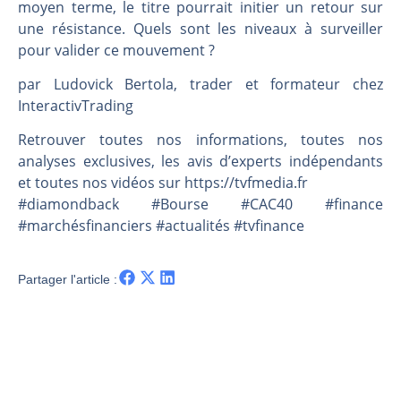
Une inertie haussière qui ralentit | Antoine Quesada – Chrono CAC
moyen terme, le titre pourrait initier un retour sur
une résistance. Quels sont les niveaux à surveiller
Pourquoi le monde entier vacille en même temps cette semaine ? | par Louis-Antoine Michelet
pour valider ce mouvement ?
WTI : Explosion mais réserves au plus bas | Denis Desclos – Market Movers
STMICROELECTRONICS : Correction probable | Denis Desclos – Market Movers
par Ludovick Bertola, trader et formateur chez
InteractivTrading
Retrouver toutes nos informations, toutes nos
analyses exclusives, les avis d’experts indépendants
et toutes nos vidéos sur https://tvfmedia.fr
#diamondback #Bourse #CAC40 #finance
#marchésfinanciers #actualités #tvfinance
Partager l'article :