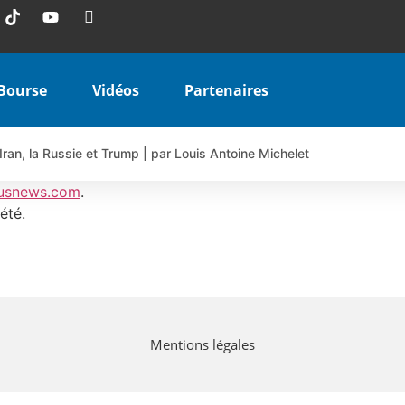
Bourse
Vidéos
Partenaires
Iran, la Russie et Trump | par Louis Antoine Michelet
 AIRBUS TY80V à 3,45 € (+118 %)
usnews.com
.
 veulent pas que vous voyiez ensemble | par Louis-Antoine Michele
été.
COINBASE WO83V à 0,51 € (+46 %)
 en hausse | Point Stratégique Hebdomadaire – Éric Galiègue
uesada – Chrono CAC
iale vient de commencer | par Louis-Antoine Michelet
Mentions légales
vraie réforme ou simple réponse à la colère ?| Interview Éco
e ? | Erick Sebban – Chrono DAX
ant les résultats ? | Daniel Cohen de Lara – Market Movers