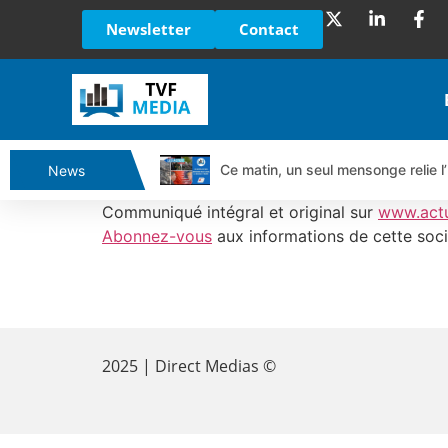
Newsletter
Contact
Ce matin, un seul mensonge relie l’
News
Vente du Turbo Infini BEST CALL
Communiqué intégral et original sur
www.act
Ce que Trump, Téhéran et Pékin ne
Abonnez-vous
aux informations de cette soci
Vente du Turbo infini BEST PUT 
Dichotomie profonde. Des marchés
​
Tout peut exploser ! | Antoine Q
Gaza, Iran, Chine : la guerre mond
2025 | Direct Medias ©
Jean Marie Seronie :Loi agricole : 
DAX40 : Poursuite de la croissanc
CAPGEMINI : Un signal haussier av