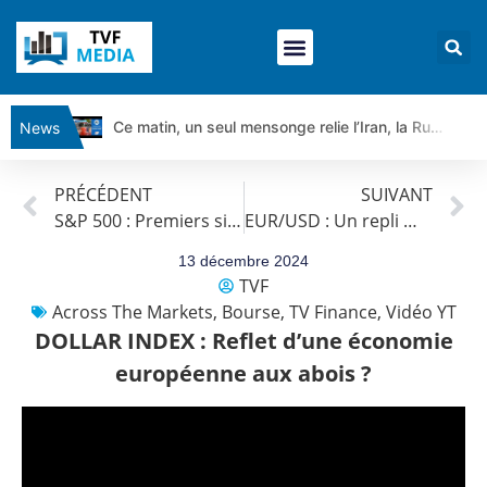
Ce matin, un seul mensonge relie l’Iran, la Russie et Trump | par Louis Antoine Michelet
News
Vente du Turbo Infini BEST CALL AIRBUS TY80V à 3,45 € (+118 %)
PRÉCÉDENT
SUIVANT
Ce que Trump, Téhéran et Pékin ne veulent pas que vous voyiez ensemble | par Louis-Antoine Michelet
S&P 500 : Premiers signes de faiblesse ?
EUR/USD : Un repli mais jusqu’où ?
Vente du Turbo infini BEST PUT COINBASE WO83V à 0,51 € (+46 %)
Dichotomie profonde. Des marchés en hausse | Point Stratégique Hebdomadaire – Éric Galiègue
13 décembre 2024
TVF
Tout peut exploser ! | Antoine Quesada – Chrono CAC
Across The Markets
,
Bourse
,
TV Finance
,
Vidéo YT
Gaza, Iran, Chine : la guerre mondiale vient de commencer | par Louis-Antoine Michelet
DOLLAR INDEX : Reflet d’une économie
Jean Marie Seronie :Loi agricole : vraie réforme ou simple réponse à la colère ?| Interview Éco
européenne aux abois ?
DAX40 : Poursuite de la croissance ? | Erick Sebban – Chrono DAX
CAPGEMINI : Un signal haussier avant les résultats ? | Daniel Cohen de Lara – Market Movers
REMY COINTREAU : Le rebond est-il enfin confirmé ? | Daniel Cohen de Lara – Market Movers
TELEPERFORMANCE : Faut-il acheter avant les résultats ? | Daniel Cohen de Lara – Market Movers