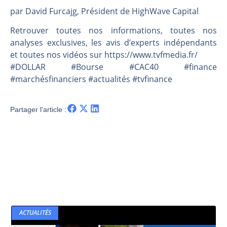
Les investisseurs y croient toujours | Point Stratégique Hebdomadaire – Éric Galiègue
par David Furcajg, Président de HighWave Capital
Une inertie haussière qui ralentit | Antoine Quesada – Chrono CAC
Retrouver toutes nos informations, toutes nos
Pourquoi le monde entier vacille en même temps cette semaine ? | par Louis-Antoine Michelet
analyses exclusives, les avis d’experts indépendants
WTI : Explosion mais réserves au plus bas | Denis Desclos – Market Movers
et toutes nos vidéos sur https://www.tvfmedia.fr/​​​​​​​​​​​
#DOLLAR #Bourse #CAC40 #finance
#marchésfinanciers #actualités #tvfinance
Partager l'article :
ACTUALITÉS