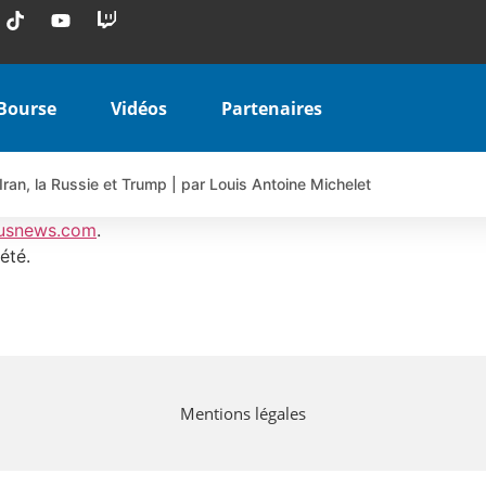
Bourse
Vidéos
Partenaires
Iran, la Russie et Trump | par Louis Antoine Michelet
 AIRBUS TY80V à 3,45 € (+118 %)
usnews.com
.
 veulent pas que vous voyiez ensemble | par Louis-Antoine Michele
été.
COINBASE WO83V à 0,51 € (+46 %)
 en hausse | Point Stratégique Hebdomadaire – Éric Galiègue
uesada – Chrono CAC
iale vient de commencer | par Louis-Antoine Michelet
Mentions légales
vraie réforme ou simple réponse à la colère ?| Interview Éco
e ? | Erick Sebban – Chrono DAX
ant les résultats ? | Daniel Cohen de Lara – Market Movers