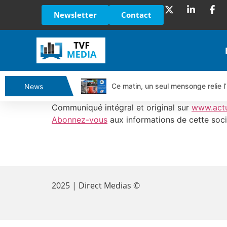
Newsletter
Contact
Ce matin, un seul mensonge relie l’
News
Vente du Turbo Infini BEST CALL
Communiqué intégral et original sur
www.act
Ce que Trump, Téhéran et Pékin ne
Abonnez-vous
aux informations de cette soci
Vente du Turbo infini BEST PUT 
Dichotomie profonde. Des marchés
​
Tout peut exploser ! | Antoine Q
Gaza, Iran, Chine : la guerre mond
2025 | Direct Medias ©
Jean Marie Seronie :Loi agricole : 
DAX40 : Poursuite de la croissanc
CAPGEMINI : Un signal haussier av