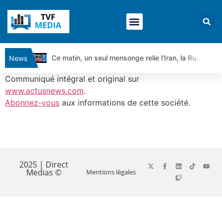
Ce matin, un seul mensonge relie l’Iran, la Russie et Trump | par Louis Antoine Michelet
News
Vente du Turbo Infini BEST CALL AIRBUS TY80V à 3,45 € (+118 %)
Communiqué intégral et original sur
Ce que Trump, Téhéran et Pékin ne veulent pas que vous voyiez ensemble | par Louis-Antoine Michelet
www.actusnews.com
.
Abonnez-vous
aux informations de cette société.
Vente du Turbo infini BEST PUT COINBASE WO83V à 0,51 € (+46 %)
Dichotomie profonde. Des marchés en hausse | Point Stratégique Hebdomadaire – Éric Galiègue
Tout peut exploser ! | Antoine Quesada – Chrono CAC
​
Gaza, Iran, Chine : la guerre mondiale vient de commencer | par Louis-Antoine Michelet
Jean Marie Seronie :Loi agricole : vraie réforme ou simple réponse à la colère ?| Interview Éco
2025 | Direct
Medias ©
Mentions légales
DAX40 : Poursuite de la croissance ? | Erick Sebban – Chrono DAX
CAPGEMINI : Un signal haussier avant les résultats ? | Daniel Cohen de Lara – Market Movers
REMY COINTREAU : Le rebond est-il enfin confirmé ? | Daniel Cohen de Lara – Market Movers
TELEPERFORMANCE : Faut-il acheter avant les résultats ? | Daniel Cohen de Lara – Market Movers