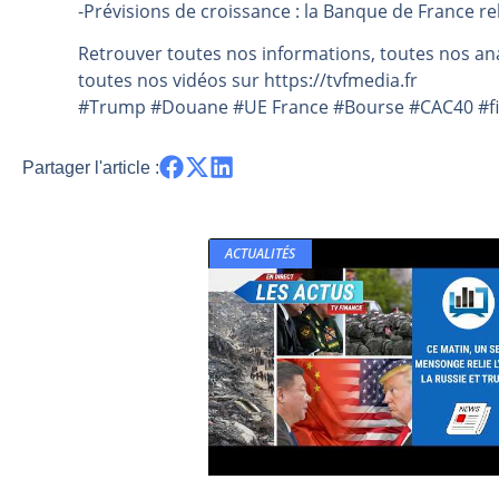
-Prévisions de croissance : la Banque de France r
Pourquoi 6 guerres explosent en 
Retrouver toutes nos informations, toutes nos ana
Les investisseurs y croient toujou
toutes nos vidéos sur https://tvfmedia.fr
Une inertie haussière qui ralentit
#Trump #Douane #UE France #Bourse #CAC40 #fin
Pourquoi le monde entier vacille 
WTI : Explosion mais réserves au 
Partager l'article :
ACTUALITÉS