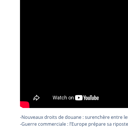
REMY COINTREAU : Le rebond est-i
TELEPERFORMANCE : Faut-il achete
CAC 40 : Vers un nouveau record ?
Christian Parisot : Les marchés à 
Bernard Prats-Desclaux : Penser le
S&P500 : Des records, mais toujour
NASDAQ : La tendance haussière re
FERRARI : Un parcours toujours s
SAP : Les acheteurs gardent la m
LVMH : Un rebond à confirmer | B
Le monde a changé de règles cette 
GBP/USD : Un premier ministre déjà
EUR/USD : Une réunion à priori san
-Nouveaux droits de douane : surenchère entre les
Les événements de cette semaine à
-Guerre commerciale : l’Europe prépare sa ripost
La France, maillon faible de l’Eur