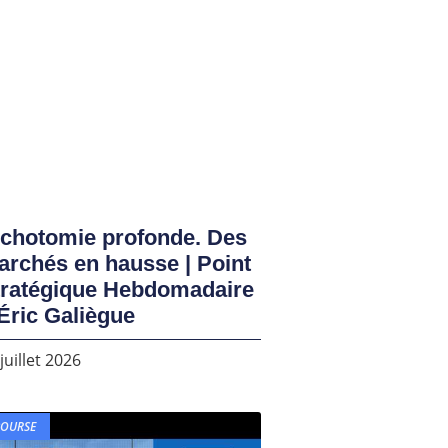
ichotomie profonde. Des
rchés en hausse | Point
tratégique Hebdomadaire
Éric Galiègue
juillet 2026
BOURSE