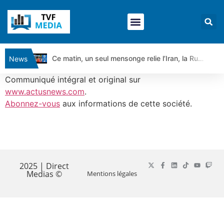
Ce matin, un seul mensonge relie l’Iran, la Russie et Trump | par Louis Antoine Michelet
News
Vente du Turbo Infini BEST CALL AIRBUS TY80V à 3,45 € (+118 %)
Communiqué intégral et original sur
Ce que Trump, Téhéran et Pékin ne veulent pas que vous voyiez ensemble | par Louis-Antoine Michelet
www.actusnews.com
.
Abonnez-vous
aux informations de cette société.
Vente du Turbo infini BEST PUT COINBASE WO83V à 0,51 € (+46 %)
Dichotomie profonde. Des marchés en hausse | Point Stratégique Hebdomadaire – Éric Galiègue
Tout peut exploser ! | Antoine Quesada – Chrono CAC
​
Gaza, Iran, Chine : la guerre mondiale vient de commencer | par Louis-Antoine Michelet
Jean Marie Seronie :Loi agricole : vraie réforme ou simple réponse à la colère ?| Interview Éco
2025 | Direct
Medias ©
Mentions légales
DAX40 : Poursuite de la croissance ? | Erick Sebban – Chrono DAX
CAPGEMINI : Un signal haussier avant les résultats ? | Daniel Cohen de Lara – Market Movers
REMY COINTREAU : Le rebond est-il enfin confirmé ? | Daniel Cohen de Lara – Market Movers
TELEPERFORMANCE : Faut-il acheter avant les résultats ? | Daniel Cohen de Lara – Market Movers