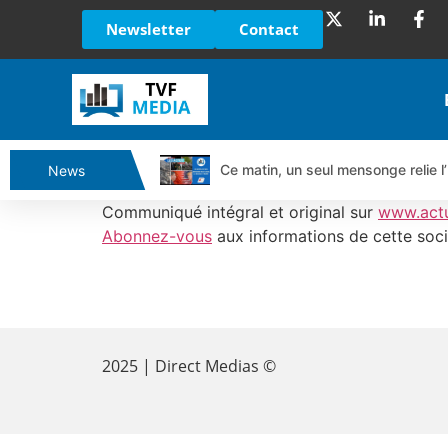
Newsletter
Contact
Ce matin, un seul mensonge relie l’
News
Vente du Turbo Infini BEST CALL
Communiqué intégral et original sur
www.act
Ce que Trump, Téhéran et Pékin ne
Abonnez-vous
aux informations de cette soci
Vente du Turbo infini BEST PUT 
Dichotomie profonde. Des marchés
​
Tout peut exploser ! | Antoine Q
Gaza, Iran, Chine : la guerre mond
2025 | Direct Medias ©
Jean Marie Seronie :Loi agricole : 
DAX40 : Poursuite de la croissanc
CAPGEMINI : Un signal haussier av