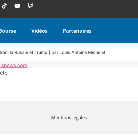
Bourse
Vidéos
Partenaires
Iran, la Russie et Trump | par Louis Antoine Michelet
 AIRBUS TY80V à 3,45 € (+118 %)
usnews.com
.
 veulent pas que vous voyiez ensemble | par Louis-Antoine Michele
été.
COINBASE WO83V à 0,51 € (+46 %)
 en hausse | Point Stratégique Hebdomadaire – Éric Galiègue
uesada – Chrono CAC
iale vient de commencer | par Louis-Antoine Michelet
Mentions légales
vraie réforme ou simple réponse à la colère ?| Interview Éco
e ? | Erick Sebban – Chrono DAX
ant les résultats ? | Daniel Cohen de Lara – Market Movers