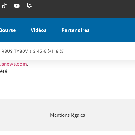
Bourse
Vidéos
Partenaires
 AIRBUS TY80V à 3,45 € (+118 %)
 veulent pas que vous voyiez ensemble | par Louis-Antoine Michele
usnews.com
.
COINBASE WO83V à 0,51 € (+46 %)
été.
 en hausse | Point Stratégique Hebdomadaire – Éric Galiègue
uesada – Chrono CAC
iale vient de commencer | par Louis-Antoine Michelet
vraie réforme ou simple réponse à la colère ?| Interview Éco
Mentions légales
e ? | Erick Sebban – Chrono DAX
ant les résultats ? | Daniel Cohen de Lara – Market Movers
l enfin confirmé ? | Daniel Cohen de Lara – Market Movers