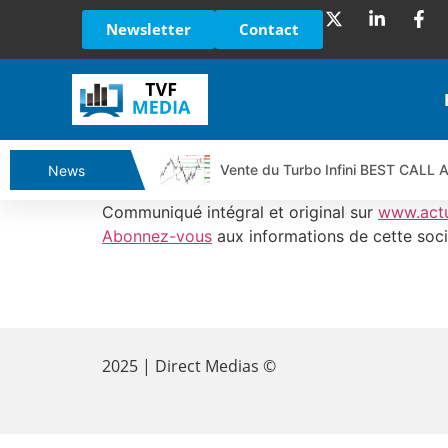
Newsletter
Contact
Vente du Turbo Infini BEST CALL
News
Ce que Trump, Téhéran et Pékin ne
Communiqué intégral et original sur
www.act
Vente du Turbo infini BEST PUT 
Abonnez-vous
aux informations de cette soci
Dichotomie profonde. Des marchés
Tout peut exploser ! | Antoine Q
​
Gaza, Iran, Chine : la guerre mond
Jean Marie Seronie :Loi agricole : 
2025 | Direct Medias ©
DAX40 : Poursuite de la croissanc
CAPGEMINI : Un signal haussier av
REMY COINTREAU : Le rebond est-i