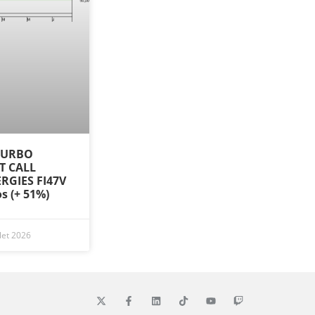
 TURBO
ST CALL
RGIES FI47V
os (+ 51%)
llet 2026