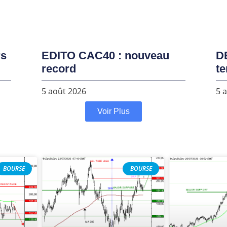
rs
EDITO CAC40 : nouveau
D
record
te
5 août 2026
5 
Voir Plus
BOURSE
BOURSE