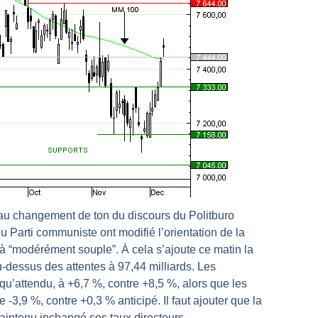
r avant les résultats ? | Daniel Cohen de Lara – Market Movers
 Analyse avant la décision de la Fed | Denis Desclos – Chrono CAC
l’épreuve des signaux | Interview Économique
s marchés à l’ère des ruptures | Interview Littéraire
s de la vigueur | Ludovick Bertola – Les Echos de Wall Street
ste intacte | Ludovick Bertola – Les Echos de Wall Street
ans faute | Bernard Prats-Desclaux – Market Movers
ain | Bernard Prats-Desclaux – Market Movers
ernard Prats-Desclaux – Market Movers
nuit. Personne ne vous l’a encore dit | Louis-Antoine Michelet
i au changement de ton du discours du Politburo
 sur le scelette | Philippe Lhermie – Flash Forex
 Parti communiste ont modifié l’orientation de la
 à “modérément souple”. À cela s’ajoute ce matin la
s saveur | Philippe Lhermie – Flash Forex
-dessus des attentes à 97,44 milliards. Les
 venir | Philippe Lhermie – Flash Forex
qu’attendu, à +6,7 %, contre +8,5 %, alors que les
ope ! | Jean-Louis Cussac – Chrono CAC
-3,9 %, contre +0,3 % anticipé. Il faut ajouter que la
même temps cette semaine | par Louis-Antoine Michelet
aintenu inchangé ses taux directeurs.