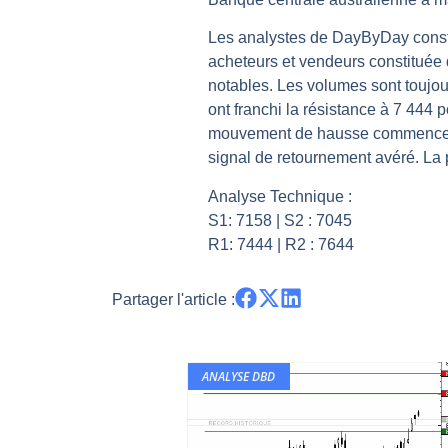
Les investisseurs y croient toujou
Les analystes de DayByDay constat
Une inertie haussière qui ralentit
acheteurs et vendeurs constituée 
Pourquoi le monde entier vacille 
notables. Les volumes sont toujour
ont franchi la résistance à 7 444 
WTI : Explosion mais réserves au 
mouvement de hausse commence à ê
STMICROELECTRONICS : Correction
signal de retournement avéré. La 
Analyse Technique :
S1: 7158 | S2 : 7045
R1: 7444 | R2 : 7644
Partager l'article :
ANALYSE DBD