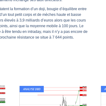
rs | Point Stratégique Hebdomadaire – Éric Galiègue
ent la formation d’un doji, bougie d’équilibre entre
 | Antoine Quesada – Chrono CAC
d’un tout petit corps et de mèches haute et basse
en même temps cette semaine ? | par Louis-Antoine Michelet
s élevés à 3,9 milliards d’euros alors que les cours
points, ainsi que la moyenne mobile à 100 jours. Le
plus bas | Denis Desclos – Market Movers
tre tendu en intraday, mais il n’y a pas encore de
 probable | Denis Desclos – Market Movers
prochaine résistance se situe à 7 644 points.
ANALYSE DBD
A