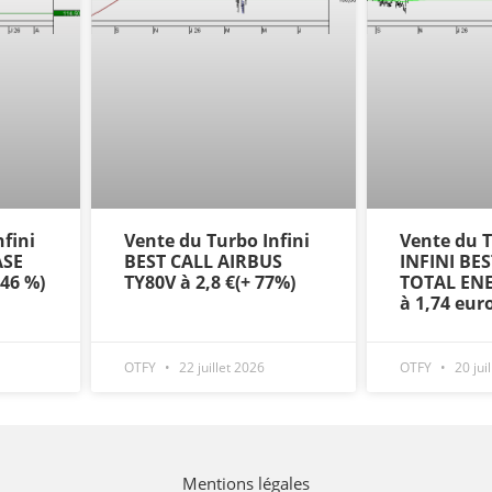
fini
Vente du Turbo Infini
Vente du
ASE
BEST CALL AIRBUS
INFINI BE
+46 %)
TY80V à 2,8 €(+ 77%)
TOTAL ENE
à 1,74 eur
OTFY
22 juillet 2026
OTFY
20 jui
Mentions légales