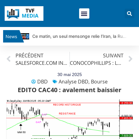
Ce matin, un seul mensonge relie l’Iran, la Russie et Trump | par Louis Antoine Michelet
News
Vente du Turbo Infini BEST CALL AIRBUS TY80V à 3,45 € (+118 %)
PRÉCÉDENT
SUIVANT
Ce que Trump, Téhéran et Pékin ne veulent pas que vous voyiez ensemble | par Louis-Antoine Michelet
SALESFORCE.COM INC : Le mouvement se poursuit.
CONOCOPHILLIPS : Les prix baissent.
Vente du Turbo infini BEST PUT COINBASE WO83V à 0,51 € (+46 %)
Dichotomie profonde. Des marchés en hausse | Point Stratégique Hebdomadaire – Éric Galiègue
30 mai 2025
DBD
Analyse DBD
,
Bourse
Tout peut exploser ! | Antoine Quesada – Chrono CAC
EDITO CAC40 : avalement baissier
Gaza, Iran, Chine : la guerre mondiale vient de commencer | par Louis-Antoine Michelet
Jean Marie Seronie :Loi agricole : vraie réforme ou simple réponse à la colère ?| Interview Éco
DAX40 : Poursuite de la croissance ? | Erick Sebban – Chrono DAX
CAPGEMINI : Un signal haussier avant les résultats ? | Daniel Cohen de Lara – Market Movers
REMY COINTREAU : Le rebond est-il enfin confirmé ? | Daniel Cohen de Lara – Market Movers
TELEPERFORMANCE : Faut-il acheter avant les résultats ? | Daniel Cohen de Lara – Market Movers