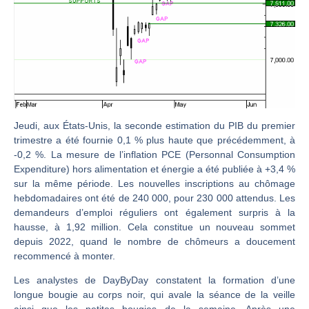
CAC 40 : Vers un nouveau record ? Analyse avant la décision de la Fed | Denis Desclos – Chrono CAC
Christian Parisot : Les marchés à l’épreuve des signaux | Interview Économique
Bernard Prats-Desclaux : Penser les marchés à l’ère des ruptures | Interview Littéraire
S&P500 : Des records, mais toujours de la vigueur | Ludovick Bertola – Les Echos de Wall Street
NASDAQ : La tendance haussière reste intacte | Ludovick Bertola – Les Echos de Wall Street
FERRARI : Un parcours toujours sans faute | Bernard Prats-Desclaux – Market Movers
Jeudi, aux États-Unis, la seconde estimation du PIB du premier
trimestre a été fournie 0,1 % plus haute que précédemment, à
SAP : Les acheteurs gardent la main | Bernard Prats-Desclaux – Market Movers
-0,2 %. La mesure de l’inflation PCE (Personnal Consumption
LVMH : Un rebond à confirmer | Bernard Prats-Desclaux – Market Movers
Expenditure) hors alimentation et énergie a été publiée à +3,4 %
sur la même période. Les nouvelles inscriptions au chômage
Le monde a changé de règles cette nuit. Personne ne vous l’a encore dit | Louis-Antoine Michelet
hebdomadaires ont été de 240 000, pour 230 000 attendus. Les
GBP/USD : Un premier ministre déjà sur le scelette | Philippe Lhermie – Flash Forex
demandeurs d’emploi réguliers ont également surpris à la
EUR/USD : Une réunion à priori sans saveur | Philippe Lhermie – Flash Forex
hausse, à 1,92 million. Cela constitue un nouveau sommet
depuis 2022, quand le nombre de chômeurs a doucement
Les événements de cette semaine à venir | Philippe Lhermie – Flash Forex
recommencé à monter.
La France, maillon faible de l’Europe ! | Jean-Louis Cussac – Chrono CAC
Les analystes de DayByDay constatent la formation d’une
Pourquoi 6 guerres explosent en même temps cette semaine | par Louis-Antoine Michelet
longue bougie au corps noir, qui avale la séance de la veille
ainsi que les petites bougies de la semaine. Après une