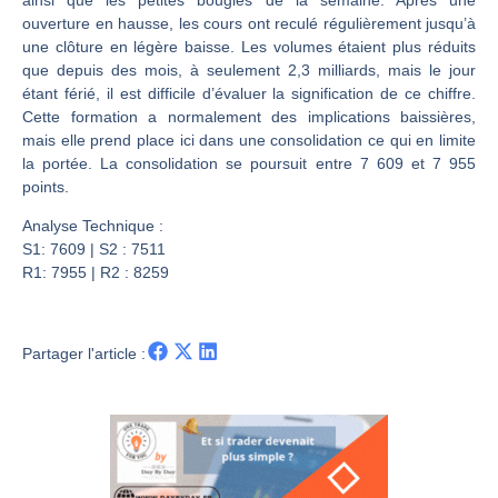
Les investisseurs y croient toujours | Point Stratégique Hebdomadaire – Éric Galiègue
ouverture en hausse, les cours ont reculé régulièrement jusqu’à
Une inertie haussière qui ralentit | Antoine Quesada – Chrono CAC
une clôture en légère baisse. Les volumes étaient plus réduits
Pourquoi le monde entier vacille en même temps cette semaine ? | par Louis-Antoine Michelet
que depuis des mois, à seulement 2,3 milliards, mais le jour
étant férié, il est difficile d’évaluer la signification de ce chiffre.
WTI : Explosion mais réserves au plus bas | Denis Desclos – Market Movers
Cette formation a normalement des implications baissières,
mais elle prend place ici dans une consolidation ce qui en limite
la portée. La consolidation se poursuit entre 7 609 et 7 955
points.
Analyse Technique :
S1: 7609 | S2 : 7511
R1: 7955 | R2 : 8259
Partager l'article :