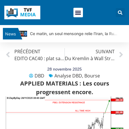
Ce matin, un seul mensonge relie l’Iran, la Russie et Trump | par Louis Antoine Michelet
News
Vente du Turbo Infini BEST CALL AIRBUS TY80V à 3,45 € (+118 %)
PRÉCÉDENT
SUIVANT
Ce que Trump, Téhéran et Pékin ne veulent pas que vous voyiez ensemble | par Louis-Antoine Michelet
EDITO CAC40 : plat sans marchés américains
Du Kremlin à Wall Street, tensions, turbulences et tempêtes économiques | par Louis-Antoine Michelet
Vente du Turbo infini BEST PUT COINBASE WO83V à 0,51 € (+46 %)
Dichotomie profonde. Des marchés en hausse | Point Stratégique Hebdomadaire – Éric Galiègue
28 novembre 2025
DBD
Analyse DBD
,
Bourse
Tout peut exploser ! | Antoine Quesada – Chrono CAC
APPLIED MATERIALS : Les cours
Gaza, Iran, Chine : la guerre mondiale vient de commencer | par Louis-Antoine Michelet
progressent encore.
Jean Marie Seronie :Loi agricole : vraie réforme ou simple réponse à la colère ?| Interview Éco
DAX40 : Poursuite de la croissance ? | Erick Sebban – Chrono DAX
CAPGEMINI : Un signal haussier avant les résultats ? | Daniel Cohen de Lara – Market Movers
REMY COINTREAU : Le rebond est-il enfin confirmé ? | Daniel Cohen de Lara – Market Movers
TELEPERFORMANCE : Faut-il acheter avant les résultats ? | Daniel Cohen de Lara – Market Movers