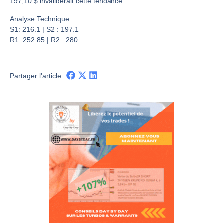
Les investisseurs y croient toujours | Point Stratégique Hebdomadaire – Éric Galiègue
197,10 $ invaliderait cette tendance.
Une inertie haussière qui ralentit | Antoine Quesada – Chrono CAC
Analyse Technique :
S1: 216.1 | S2 : 197.1
Pourquoi le monde entier vacille en même temps cette semaine ? | par Louis-Antoine Michelet
R1: 252.85 | R2 : 280
WTI : Explosion mais réserves au plus bas | Denis Desclos – Market Movers
Partager l'article :