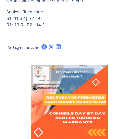
Les investisseurs y croient toujours | Point Stratégique Hebdomadaire – Éric Galiègue
serait invalidée sous le support à 9,80 €.
Une inertie haussière qui ralentit | Antoine Quesada – Chrono CAC
Analyse Technique :
S1: 11.32 | S2 : 9.8
Pourquoi le monde entier vacille en même temps cette semaine ? | par Louis-Antoine Michelet
R1: 13.5 | R2 : 14.6
WTI : Explosion mais réserves au plus bas | Denis Desclos – Market Movers
Partager l'article :