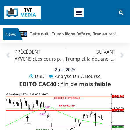
Cette nuit : Trump lâche l’affaire, l’Iran en profite pour tout exiger | Par Louis-Antoine Michelet
News
Ce matin, un seul mensonge relie l’Iran, la Russie et Trump | par Louis Antoine Michelet
PRÉCÉDENT
SUIVANT
Vente du Turbo Infini BEST CALL AIRBUS TY80V à 3,45 € (+118 %)
AYVENS : Les cours progressent toujours.
Trump et la douane, l’OPEP+, S&P maintient la note : Actualités par Roseline Pagès
Ce que Trump, Téhéran et Pékin ne veulent pas que vous voyiez ensemble | par Louis-Antoine Michelet
Vente du Turbo infini BEST PUT COINBASE WO83V à 0,51 € (+46 %)
2 juin 2025
DBD
Analyse DBD
,
Bourse
Dichotomie profonde. Des marchés en hausse | Point Stratégique Hebdomadaire – Éric Galiègue
EDITO CAC40 : fin de mois faible
Tout peut exploser ! | Antoine Quesada – Chrono CAC
Gaza, Iran, Chine : la guerre mondiale vient de commencer | par Louis-Antoine Michelet
Jean Marie Seronie :Loi agricole : vraie réforme ou simple réponse à la colère ?| Interview Éco
DAX40 : Poursuite de la croissance ? | Erick Sebban – Chrono DAX
CAPGEMINI : Un signal haussier avant les résultats ? | Daniel Cohen de Lara – Market Movers
REMY COINTREAU : Le rebond est-il enfin confirmé ? | Daniel Cohen de Lara – Market Movers