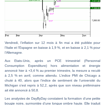
TELEPERFORMANCE : Faut-il acheter avant les résultats ? | Daniel Cohen de Lara – Market Movers
CAC 40 : Vers un nouveau record ? Analyse avant la décision de la Fed | Denis Desclos – Chrono CAC
Christian Parisot : Les marchés à l’épreuve des signaux | Interview Économique
Bernard Prats-Desclaux : Penser les marchés à l’ère des ruptures | Interview Littéraire
S&P500 : Des records, mais toujours de la vigueur | Ludovick Bertola – Les Echos de Wall Street
NASDAQ : La tendance haussière reste intacte | Ludovick Bertola – Les Echos de Wall Street
Vendredi, l’inflation sur 12 mois à fin mai a été publiée pour
l’Italie et l’Espagne en baisse à 1,9 %, et en baisse à 2,1 % pour
FERRARI : Un parcours toujours sans faute | Bernard Prats-Desclaux – Market Movers
l’Allemagne.
SAP : Les acheteurs gardent la main | Bernard Prats-Desclaux – Market Movers
Aux Etats-Unis, après un PCE trimestriel (Personnal
LVMH : Un rebond à confirmer | Bernard Prats-Desclaux – Market Movers
Consumption Expenditure) hors alimentation et énergie
Le monde a changé de règles cette nuit. Personne ne vous l’a encore dit | Louis-Antoine Michelet
annoncé hier à +3,4 % au premier trimestre, la mesure a reculé
à 2,5 % en avril, comme attendu. L’indice PMI de Chicago a
GBP/USD : Un premier ministre déjà sur le scelette | Philippe Lhermie – Flash Forex
chuté à 40, alors que l’indice de sentiment de l’université du
EUR/USD : Une réunion à priori sans saveur | Philippe Lhermie – Flash Forex
Michigan s’est repris à 52,2, après que son niveau préliminaire
ait été annoncé à 50,8.
Les événements de cette semaine à venir | Philippe Lhermie – Flash Forex
La France, maillon faible de l’Europe ! | Jean-Louis Cussac – Chrono CAC
Les analystes de DayByDay constatent la formation d’une petite
bougie noire, surmontée d’une longue ombre haute. Elle traduit