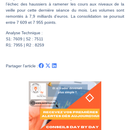
Pourquoi 6 guerres explosent en même temps cette semaine | par Louis-Antoine Michelet
l’échec des haussiers à ramener les cours aux niveaux de la
Les investisseurs y croient toujours | Point Stratégique Hebdomadaire – Éric Galiègue
veille pour cette dernière séance du mois. Les volumes sont
remontés à 7,9 milliards d’euros. La consolidation se poursuit
Une inertie haussière qui ralentit | Antoine Quesada – Chrono CAC
entre 7 609 et 7 955 points.
Pourquoi le monde entier vacille en même temps cette semaine ? | par Louis-Antoine Michelet
Analyse Technique :
S1: 7609 | S2 : 7511
R1: 7955 | R2 : 8259
Partager l'article :