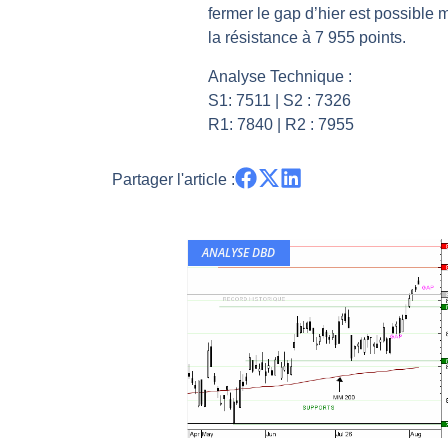
fermer le gap d’hier est possible m
Pourquoi 6 guerres explosent en 
la résistance à 7 955 points.
Les investisseurs y croient toujou
Analyse Technique :
Une inertie haussière qui ralentit
S1: 7511 | S2 : 7326
Pourquoi le monde entier vacille 
R1: 7840 | R2 : 7955
WTI : Explosion mais réserves au 
Partager l'article :
ANALYSE DBD