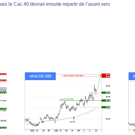
ais le Cac 40 devrait ensuite repartir de l’avant vers
même temps cette semaine | par Louis-Antoine Michelet
rs | Point Stratégique Hebdomadaire – Éric Galiègue
 | Antoine Quesada – Chrono CAC
en même temps cette semaine ? | par Louis-Antoine Michelet
plus bas | Denis Desclos – Market Movers
ANALYSE DBD
A