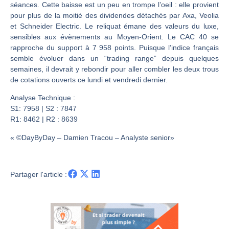
Une inertie haussière qui ralentit | Antoine Quesada – Chrono CAC
séances. Cette baisse est un peu en trompe l’oeil : elle provient
pour plus de la moitié des dividendes détachés par Axa, Veolia
Pourquoi le monde entier vacille en même temps cette semaine ? | par Louis-Antoine Michelet
et Schneider Electric. Le reliquat émane des valeurs du luxe,
WTI : Explosion mais réserves au plus bas | Denis Desclos – Market Movers
sensibles aux évènements au Moyen-Orient. Le CAC 40 se
STMICROELECTRONICS : Correction probable | Denis Desclos – Market Movers
rapproche du support à 7 958 points. Puisque l’indice français
semble évoluer dans un “trading range” depuis quelques
semaines, il devrait y rebondir pour aller combler les deux trous
de cotations ouverts ce lundi et vendredi dernier.
Analyse Technique :
S1: 7958 | S2 : 7847
R1: 8462 | R2 : 8639
« ©DayByDay – Damien Tracou – Analyste senior»
Partager l'article :