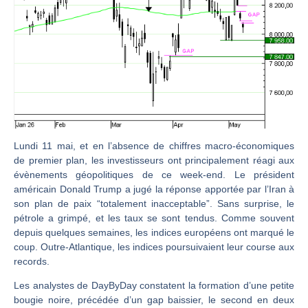
Christian Parisot : Les marchés à l’épreuve des signaux | Interview Économique
Bernard Prats-Desclaux : Penser les marchés à l’ère des ruptures | Interview Littéraire
S&P500 : Des records, mais toujours de la vigueur | Ludovick Bertola – Les Echos de Wall Street
NASDAQ : La tendance haussière reste intacte | Ludovick Bertola – Les Echos de Wall Street
FERRARI : Un parcours toujours sans faute | Bernard Prats-Desclaux – Market Movers
SAP : Les acheteurs gardent la main | Bernard Prats-Desclaux – Market Movers
LVMH : Un rebond à confirmer | Bernard Prats-Desclaux – Market Movers
Lundi 11 mai, et en l’absence de chiffres macro-économiques
de premier plan, les investisseurs ont principalement réagi aux
Le monde a changé de règles cette nuit. Personne ne vous l’a encore dit | Louis-Antoine Michelet
évènements géopolitiques de ce week-end. Le président
GBP/USD : Un premier ministre déjà sur le scelette | Philippe Lhermie – Flash Forex
américain Donald Trump a jugé la réponse apportée par l’Iran à
son plan de paix “totalement inacceptable”. Sans surprise, le
EUR/USD : Une réunion à priori sans saveur | Philippe Lhermie – Flash Forex
pétrole a grimpé, et les taux se sont tendus. Comme souvent
Les événements de cette semaine à venir | Philippe Lhermie – Flash Forex
depuis quelques semaines, les indices européens ont marqué le
La France, maillon faible de l’Europe ! | Jean-Louis Cussac – Chrono CAC
coup. Outre-Atlantique, les indices poursuivaient leur course aux
records.
Pourquoi 6 guerres explosent en même temps cette semaine | par Louis-Antoine Michelet
Les analystes de DayByDay constatent la formation d’une petite
Les investisseurs y croient toujours | Point Stratégique Hebdomadaire – Éric Galiègue
bougie noire, précédée d’un gap baissier, le second en deux