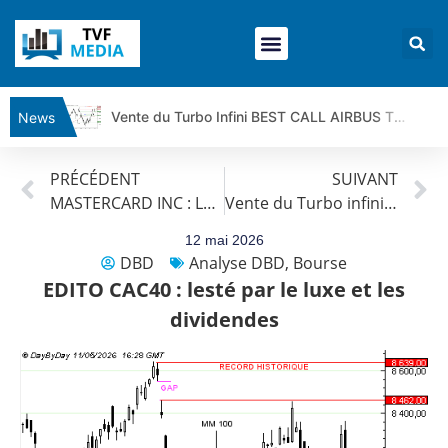
Vente du Turbo Infini BEST CALL AIRBUS TY80V à 3,45 € (+118 %)
News
Ce que Trump, Téhéran et Pékin ne veulent pas que vous voyiez ensemble | par Louis-Antoine Michelet
PRÉCÉDENT
SUIVANT
Vente du Turbo infini BEST PUT COINBASE WO83V à 0,51 € (+46 %)
MASTERCARD INC : Les prix baissent.
Vente du Turbo infini CALL ORANGE CT70V à 3,46 € (+34 %)
Dichotomie profonde. Des marchés en hausse | Point Stratégique Hebdomadaire – Éric Galiègue
Tout peut exploser ! | Antoine Quesada – Chrono CAC
12 mai 2026
DBD
Analyse DBD
,
Bourse
Gaza, Iran, Chine : la guerre mondiale vient de commencer | par Louis-Antoine Michelet
EDITO CAC40 : lesté par le luxe et les
Jean Marie Seronie :Loi agricole : vraie réforme ou simple réponse à la colère ?| Interview Éco
dividendes
DAX40 : Poursuite de la croissance ? | Erick Sebban – Chrono DAX
CAPGEMINI : Un signal haussier avant les résultats ? | Daniel Cohen de Lara – Market Movers
REMY COINTREAU : Le rebond est-il enfin confirmé ? | Daniel Cohen de Lara – Market Movers
TELEPERFORMANCE : Faut-il acheter avant les résultats ? | Daniel Cohen de Lara – Market Movers
CAC 40 : Vers un nouveau record ? Analyse avant la décision de la Fed | Denis Desclos – Chrono CAC