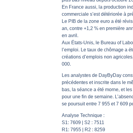
En France aussi, la production ind
Les investisseurs y croient toujou
commerciale s’est détériorée à près
Une inertie haussière qui ralentit
Le PIB de la zone euro a été révis
Pourquoi le monde entier vacille 
an, contre +1,2 % en première ann
WTI : Explosion mais réserves au 
en avril.
Aux États-Unis, le Bureau of Labo
STMICROELECTRONICS : Correction
l’emploi. Le taux de chômage a é
créations d’emplois non agricoles
000.
Les analystes de DayByDay consta
précédentes et inscrite dans le m
bas, la séance a été morne, et les
pour une fin de semaine. L’absenc
se poursuit entre 7 955 et 7 609 po
Analyse Technique :
S1: 7609 | S2 : 7511
R1: 7955 | R2 : 8259