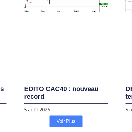
rs
EDITO CAC40 : nouveau
D
record
te
5 août 2026
5 
Voir Plus