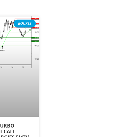
BOURSE
 TURBO
ST CALL