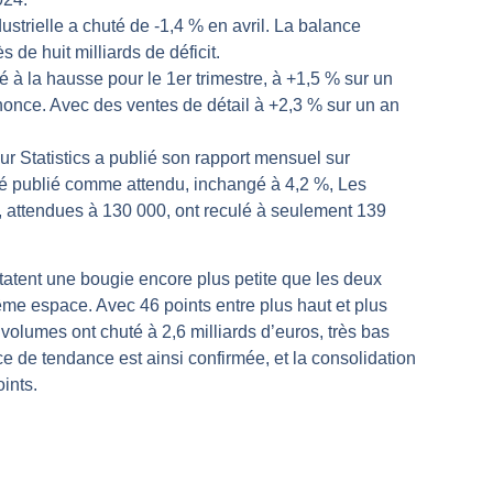
ustrielle a chuté de -1,4 % en avril. La balance
rs | Point Stratégique Hebdomadaire – Éric Galiègue
 de huit milliards de déficit.
 | Antoine Quesada – Chrono CAC
é à la hausse pour le 1er trimestre, à +1,5 % sur un
en même temps cette semaine ? | par Louis-Antoine Michelet
once. Avec des ventes de détail à +2,3 % sur un an
plus bas | Denis Desclos – Market Movers
ur Statistics a publié son rapport mensuel sur
 probable | Denis Desclos – Market Movers
té publié comme attendu, inchangé à 4,2 %, Les
, attendues à 130 000, ont reculé à seulement 139
tent une bougie encore plus petite que les deux
ême espace. Avec 46 points entre plus haut et plus
 volumes ont chuté à 2,6 milliards d’euros, très bas
e de tendance est ainsi confirmée, et la consolidation
ints.