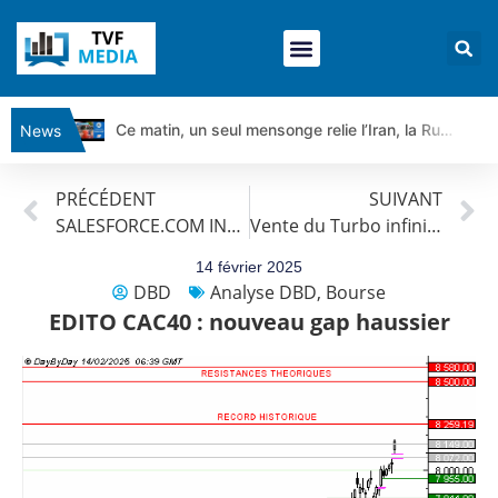
Ce matin, un seul mensonge relie l’Iran, la Russie et Trump | par Louis Antoine Michelet
News
Vente du Turbo Infini BEST CALL AIRBUS TY80V à 3,45 € (+118 %)
PRÉCÉDENT
SUIVANT
Ce que Trump, Téhéran et Pékin ne veulent pas que vous voyiez ensemble | par Louis-Antoine Michelet
SALESFORCE.COM INC : La tendance est haussière.
Vente du Turbo infini Best CALL LVMH DE000VG3DNB5 à 1,88 € (+66 %)
Vente du Turbo infini BEST PUT COINBASE WO83V à 0,51 € (+46 %)
Dichotomie profonde. Des marchés en hausse | Point Stratégique Hebdomadaire – Éric Galiègue
14 février 2025
DBD
Analyse DBD
,
Bourse
Tout peut exploser ! | Antoine Quesada – Chrono CAC
EDITO CAC40 : nouveau gap haussier
Gaza, Iran, Chine : la guerre mondiale vient de commencer | par Louis-Antoine Michelet
Jean Marie Seronie :Loi agricole : vraie réforme ou simple réponse à la colère ?| Interview Éco
DAX40 : Poursuite de la croissance ? | Erick Sebban – Chrono DAX
CAPGEMINI : Un signal haussier avant les résultats ? | Daniel Cohen de Lara – Market Movers
REMY COINTREAU : Le rebond est-il enfin confirmé ? | Daniel Cohen de Lara – Market Movers
TELEPERFORMANCE : Faut-il acheter avant les résultats ? | Daniel Cohen de Lara – Market Movers