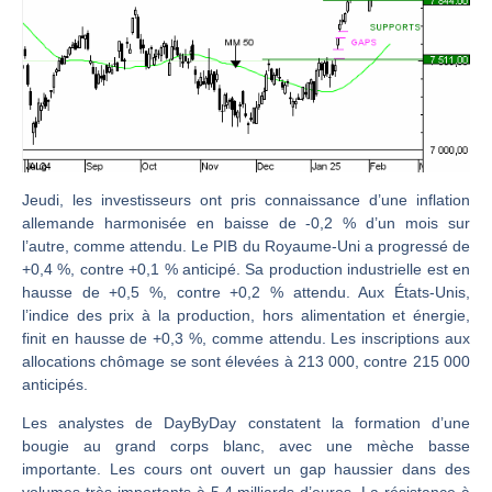
CAC 40 : Vers un nouveau record ? Analyse avant la décision de la Fed | Denis Desclos – Chrono CAC
Christian Parisot : Les marchés à l’épreuve des signaux | Interview Économique
Bernard Prats-Desclaux : Penser les marchés à l’ère des ruptures | Interview Littéraire
S&P500 : Des records, mais toujours de la vigueur | Ludovick Bertola – Les Echos de Wall Street
NASDAQ : La tendance haussière reste intacte | Ludovick Bertola – Les Echos de Wall Street
FERRARI : Un parcours toujours sans faute | Bernard Prats-Desclaux – Market Movers
Jeudi, les investisseurs ont pris connaissance d’une inflation
allemande harmonisée en baisse de -0,2 % d’un mois sur
SAP : Les acheteurs gardent la main | Bernard Prats-Desclaux – Market Movers
l’autre, comme attendu. Le PIB du Royaume-Uni a progressé de
LVMH : Un rebond à confirmer | Bernard Prats-Desclaux – Market Movers
+0,4 %, contre +0,1 % anticipé. Sa production industrielle est en
hausse de +0,5 %, contre +0,2 % attendu. Aux États-Unis,
Le monde a changé de règles cette nuit. Personne ne vous l’a encore dit | Louis-Antoine Michelet
l’indice des prix à la production, hors alimentation et énergie,
GBP/USD : Un premier ministre déjà sur le scelette | Philippe Lhermie – Flash Forex
finit en hausse de +0,3 %, comme attendu. Les inscriptions aux
EUR/USD : Une réunion à priori sans saveur | Philippe Lhermie – Flash Forex
allocations chômage se sont élevées à 213 000, contre 215 000
anticipés.
Les événements de cette semaine à venir | Philippe Lhermie – Flash Forex
Les analystes de DayByDay constatent la formation d’une
La France, maillon faible de l’Europe ! | Jean-Louis Cussac – Chrono CAC
bougie au grand corps blanc, avec une mèche basse
Pourquoi 6 guerres explosent en même temps cette semaine | par Louis-Antoine Michelet
importante. Les cours ont ouvert un gap haussier dans des
volumes très importants à 5,4 milliards d’euros. La résistance à