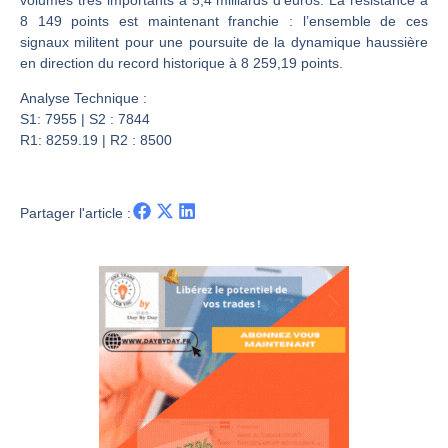
Les investisseurs y croient toujours | Point Stratégique Hebdomadaire – Éric Galiègue
8 149 points est maintenant franchie : l’ensemble de ces
Une inertie haussière qui ralentit | Antoine Quesada – Chrono CAC
signaux militent pour une poursuite de la dynamique haussière
Pourquoi le monde entier vacille en même temps cette semaine ? | par Louis-Antoine Michelet
en direction du record historique à 8 259,19 points.
WTI : Explosion mais réserves au plus bas | Denis Desclos – Market Movers
Analyse Technique :
S1: 7955 | S2 : 7844
R1: 8259.19 | R2 : 8500
Partager l'article :