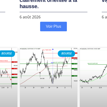
clairement orientée à la
vi
hausse.
6 août 2026
6 
Voir Plus
BOURSE
BOURSE