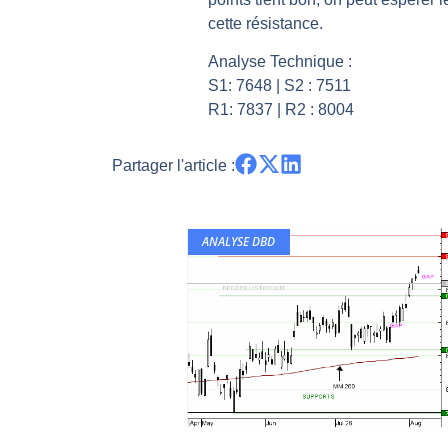
cette résistance.
Pourquoi 6 guerres explosent en 
Les investisseurs y croient toujou
Analyse Technique :
Une inertie haussière qui ralentit
S1: 7648 | S2 : 7511
R1: 7837 | R2 : 8004
Pourquoi le monde entier vacille 
WTI : Explosion mais réserves au 
Partager l'article :
ANALYSE DBD