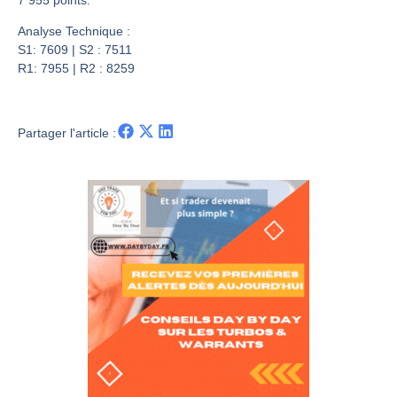
Une inertie haussière qui ralentit | Antoine Quesada – Chrono CAC
Pourquoi le monde entier vacille en même temps cette semaine ? | par Louis-Antoine Michelet
Analyse Technique :
S1: 7609 | S2 : 7511
WTI : Explosion mais réserves au plus bas | Denis Desclos – Market Movers
R1: 7955 | R2 : 8259
STMICROELECTRONICS : Correction probable | Denis Desclos – Market Movers
Partager l'article :