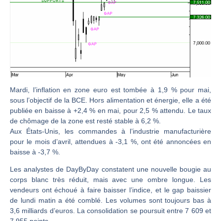
Christian Parisot : Les marchés à l’épreuve des signaux | Interview Économique
Bernard Prats-Desclaux : Penser les marchés à l’ère des ruptures | Interview Littéraire
S&P500 : Des records, mais toujours de la vigueur | Ludovick Bertola – Les Echos de Wall Street
NASDAQ : La tendance haussière reste intacte | Ludovick Bertola – Les Echos de Wall Street
FERRARI : Un parcours toujours sans faute | Bernard Prats-Desclaux – Market Movers
SAP : Les acheteurs gardent la main | Bernard Prats-Desclaux – Market Movers
Mardi, l’inflation en zone euro est tombée à 1,9 % pour mai,
sous l’objectif de la BCE. Hors alimentation et énergie, elle a été
LVMH : Un rebond à confirmer | Bernard Prats-Desclaux – Market Movers
publiée en baisse à +2,4 % en mai, pour 2,5 % attendu. Le taux
Le monde a changé de règles cette nuit. Personne ne vous l’a encore dit | Louis-Antoine Michelet
de chômage de la zone est resté stable à 6,2 %.
Aux États-Unis, les commandes à l’industrie manufacturière
GBP/USD : Un premier ministre déjà sur le scelette | Philippe Lhermie – Flash Forex
pour le mois d’avril, attendues à -3,1 %, ont été annoncées en
EUR/USD : Une réunion à priori sans saveur | Philippe Lhermie – Flash Forex
baisse à -3,7 %.
Les événements de cette semaine à venir | Philippe Lhermie – Flash Forex
Les analystes de DayByDay constatent une nouvelle bougie au
La France, maillon faible de l’Europe ! | Jean-Louis Cussac – Chrono CAC
corps blanc très réduit, mais avec une ombre longue. Les
vendeurs ont échoué à faire baisser l’indice, et le gap baissier
Pourquoi 6 guerres explosent en même temps cette semaine | par Louis-Antoine Michelet
de lundi matin a été comblé. Les volumes sont toujours bas à
Les investisseurs y croient toujours | Point Stratégique Hebdomadaire – Éric Galiègue
3,6 milliards d’euros. La consolidation se poursuit entre 7 609 et
7 955 points.