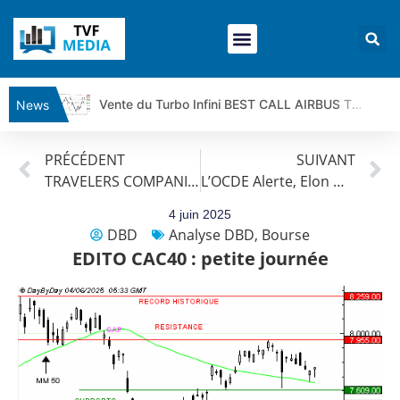
Vente du Turbo Infini BEST CALL AIRBUS TY80V à 3,45 € (+118 %)
News
Ce que Trump, Téhéran et Pékin ne veulent pas que vous voyiez ensemble | par Louis-Antoine Michelet
PRÉCÉDENT
SUIVANT
Vente du Turbo infini BEST PUT COINBASE WO83V à 0,51 € (+46 %)
TRAVELERS COMPANIES INC : La tendance de fond est clairement orientée à la hausse.
L’OCDE Alerte, Elon Musk contre le projet de loi, L’inflation Euro chute : Actus par Roselyne Pagès
Dichotomie profonde. Des marchés en hausse | Point Stratégique Hebdomadaire – Éric Galiègue
Tout peut exploser ! | Antoine Quesada – Chrono CAC
4 juin 2025
DBD
Analyse DBD
,
Bourse
Gaza, Iran, Chine : la guerre mondiale vient de commencer | par Louis-Antoine Michelet
EDITO CAC40 : petite journée
Jean Marie Seronie :Loi agricole : vraie réforme ou simple réponse à la colère ?| Interview Éco
DAX40 : Poursuite de la croissance ? | Erick Sebban – Chrono DAX
CAPGEMINI : Un signal haussier avant les résultats ? | Daniel Cohen de Lara – Market Movers
REMY COINTREAU : Le rebond est-il enfin confirmé ? | Daniel Cohen de Lara – Market Movers
TELEPERFORMANCE : Faut-il acheter avant les résultats ? | Daniel Cohen de Lara – Market Movers
CAC 40 : Vers un nouveau record ? Analyse avant la décision de la Fed | Denis Desclos – Chrono CAC