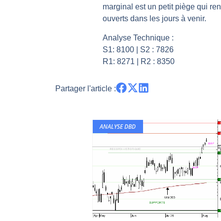
marginal est un petit piège qui ren
Pourquoi 6 guerres explosent en 
ouverts dans les jours à venir.
Les investisseurs y croient toujou
Analyse Technique :
Une inertie haussière qui ralentit
S1: 8100 | S2 : 7826
Pourquoi le monde entier vacille 
R1: 8271 | R2 : 8350
WTI : Explosion mais réserves au 
Partager l'article :
ANALYSE DBD