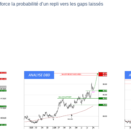
force la probabilité d’un repli vers les gaps laissés
même temps cette semaine | par Louis-Antoine Michelet
rs | Point Stratégique Hebdomadaire – Éric Galiègue
 | Antoine Quesada – Chrono CAC
en même temps cette semaine ? | par Louis-Antoine Michelet
plus bas | Denis Desclos – Market Movers
ANALYSE DBD
A