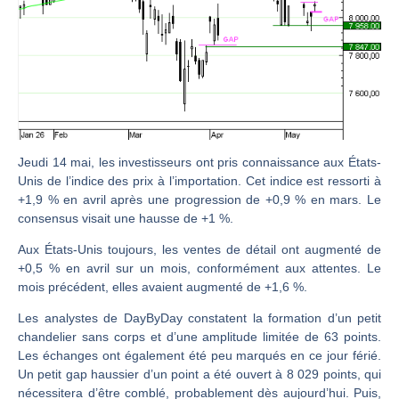
Christian Parisot : Les marchés à l’épreuve des signaux | Interview Économique
Bernard Prats-Desclaux : Penser les marchés à l’ère des ruptures | Interview Littéraire
S&P500 : Des records, mais toujours de la vigueur | Ludovick Bertola – Les Echos de Wall Street
NASDAQ : La tendance haussière reste intacte | Ludovick Bertola – Les Echos de Wall Street
FERRARI : Un parcours toujours sans faute | Bernard Prats-Desclaux – Market Movers
SAP : Les acheteurs gardent la main | Bernard Prats-Desclaux – Market Movers
Jeudi 14 mai, les investisseurs ont pris connaissance aux États-
Unis de l’indice des prix à l’importation. Cet indice est ressorti à
LVMH : Un rebond à confirmer | Bernard Prats-Desclaux – Market Movers
+1,9 % en avril après une progression de +0,9 % en mars. Le
Le monde a changé de règles cette nuit. Personne ne vous l’a encore dit | Louis-Antoine Michelet
consensus visait une hausse de +1 %.
GBP/USD : Un premier ministre déjà sur le scelette | Philippe Lhermie – Flash Forex
Aux États-Unis toujours, les ventes de détail ont augmenté de
EUR/USD : Une réunion à priori sans saveur | Philippe Lhermie – Flash Forex
+0,5 % ⁠en avril sur un mois, conformément aux attentes. Le
mois précédent, elles avaient augmenté de +1,6 %.
Les événements de cette semaine à venir | Philippe Lhermie – Flash Forex
Les analystes de DayByDay constatent la formation d’un petit
La France, maillon faible de l’Europe ! | Jean-Louis Cussac – Chrono CAC
chandelier sans corps et d’une amplitude limitée de 63 points.
Pourquoi 6 guerres explosent en même temps cette semaine | par Louis-Antoine Michelet
Les échanges ont également été peu marqués en ce jour férié.
Les investisseurs y croient toujours | Point Stratégique Hebdomadaire – Éric Galiègue
Un petit gap haussier d’un point a été ouvert à 8 029 points, qui
nécessitera d’être comblé, probablement dès aujourd’hui. Puis,