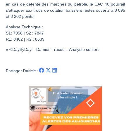
Une inertie haussière qui ralentit | Antoine Quesada – Chrono CAC
en cas de détente des marchés du pétrole, le CAC 40 pourrait
Pourquoi le monde entier vacille en même temps cette semaine ? | par Louis-Antoine Michelet
s’attaquer aux trous de cotation baissiers restés ouverts à 8 095
et 8 202 points.
WTI : Explosion mais réserves au plus bas | Denis Desclos – Market Movers
STMICROELECTRONICS : Correction probable | Denis Desclos – Market Movers
Analyse Technique :
S1: 7958 | S2 : 7847
R1: 8462 | R2 : 8639
« ©DayByDay – Damien Tracou – Analyste senior»
Partager l'article :