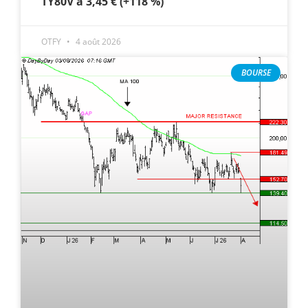
TY80V à 3,45 € (+118 %)
OTFY
4 août 2026
BOURSE