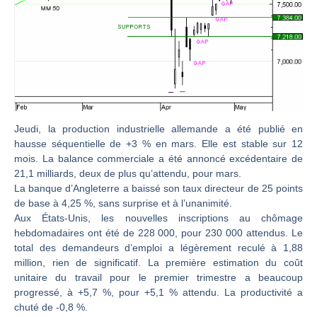
Christian Parisot : Les marchés à l’épreuve des signaux | Interview Économique
Bernard Prats-Desclaux : Penser les marchés à l’ère des ruptures | Interview Littéraire
S&P500 : Des records, mais toujours de la vigueur | Ludovick Bertola – Les Echos de Wall Street
NASDAQ : La tendance haussière reste intacte | Ludovick Bertola – Les Echos de Wall Street
FERRARI : Un parcours toujours sans faute | Bernard Prats-Desclaux – Market Movers
SAP : Les acheteurs gardent la main | Bernard Prats-Desclaux – Market Movers
Jeudi, la production industrielle allemande a été publié en
hausse séquentielle de +3 % en mars. Elle est stable sur 12
LVMH : Un rebond à confirmer | Bernard Prats-Desclaux – Market Movers
mois. La balance commerciale a été annoncé excédentaire de
Le monde a changé de règles cette nuit. Personne ne vous l’a encore dit | Louis-Antoine Michelet
21,1 milliards, deux de plus qu’attendu, pour mars.
La banque d’Angleterre a baissé son taux directeur de 25 points
GBP/USD : Un premier ministre déjà sur le scelette | Philippe Lhermie – Flash Forex
de base à 4,25 %, sans surprise et à l’unanimité.
EUR/USD : Une réunion à priori sans saveur | Philippe Lhermie – Flash Forex
Aux États-Unis, les nouvelles inscriptions au chômage
Les événements de cette semaine à venir | Philippe Lhermie – Flash Forex
hebdomadaires ont été de 228 000, pour 230 000 attendus. Le
total des demandeurs d’emploi a légèrement reculé à 1,88
La France, maillon faible de l’Europe ! | Jean-Louis Cussac – Chrono CAC
million, rien de significatif. La première estimation du coût
Pourquoi 6 guerres explosent en même temps cette semaine | par Louis-Antoine Michelet
unitaire du travail pour le premier trimestre a beaucoup
progressé, à +5,7 %, pour +5,1 % attendu. La productivité a
Les investisseurs y croient toujours | Point Stratégique Hebdomadaire – Éric Galiègue
chuté de -0,8 %.