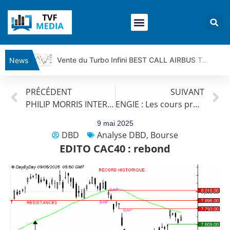
Vente du Turbo Infini BEST CALL AIRBUS TY80V à 3,45 € (+118 %)
News
Ce que Trump, Téhéran et Pékin ne veulent pas que vous voyiez ensemble | par Louis-Antoine Michelet
PRÉCÉDENT
SUIVANT
Vente du Turbo infini BEST PUT COINBASE WO83V à 0,51 € (+46 %)
PHILIP MORRIS INTERNATIONAL : La tendance de fond est clairement orientée à la hausse.
ENGIE : Les cours progressent toujours.
Dichotomie profonde. Des marchés en hausse | Point Stratégique Hebdomadaire – Éric Galiègue
Tout peut exploser ! | Antoine Quesada – Chrono CAC
9 mai 2025
DBD
Analyse DBD
,
Bourse
Gaza, Iran, Chine : la guerre mondiale vient de commencer | par Louis-Antoine Michelet
EDITO CAC40 : rebond
Jean Marie Seronie :Loi agricole : vraie réforme ou simple réponse à la colère ?| Interview Éco
DAX40 : Poursuite de la croissance ? | Erick Sebban – Chrono DAX
CAPGEMINI : Un signal haussier avant les résultats ? | Daniel Cohen de Lara – Market Movers
REMY COINTREAU : Le rebond est-il enfin confirmé ? | Daniel Cohen de Lara – Market Movers
TELEPERFORMANCE : Faut-il acheter avant les résultats ? | Daniel Cohen de Lara – Market Movers
CAC 40 : Vers un nouveau record ? Analyse avant la décision de la Fed | Denis Desclos – Chrono CAC