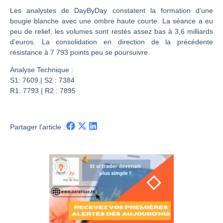
Une inertie haussière qui ralentit | Antoine Quesada – Chrono CAC
Les analystes de DayByDay constatent la formation d’une
Pourquoi le monde entier vacille en même temps cette semaine ? | par Louis-Antoine Michelet
bougie blanche avec une ombre haute courte. La séance a eu
WTI : Explosion mais réserves au plus bas | Denis Desclos – Market Movers
peu de relief, les volumes sont restés assez bas à 3,6 milliards
d’euros. La consolidation en direction de la précédente
STMICROELECTRONICS : Correction probable | Denis Desclos – Market Movers
résistance à 7 793 points peu se poursuivre.
Analyse Technique :
S1: 7609 | S2 : 7384
R1: 7793 | R2 : 7895
Partager l'article :