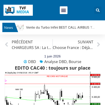
Vente du Turbo Infini BEST CALL AIRBUS TY80V à 3,45 € (+118 %)
News
Ce que Trump, Téhéran et Pékin ne veulent pas que vous voyiez ensemble | par Louis-Antoine Michelet
PRÉCÉDENT
SUIVANT
Vente du Turbo infini BEST PUT COINBASE WO83V à 0,51 € (+46 %)
CHARGEURS SA : La tendance de fond est clairement orientée à la baisse.
Choose France : Déjà des investissements record | par Roselyne Pagès
Dichotomie profonde. Des marchés en hausse | Point Stratégique Hebdomadaire – Éric Galiègue
Tout peut exploser ! | Antoine Quesada – Chrono CAC
1 juin 2026
DBD
Analyse DBD
,
Bourse
Gaza, Iran, Chine : la guerre mondiale vient de commencer | par Louis-Antoine Michelet
EDITO CAC40 : toujours sur place
Jean Marie Seronie :Loi agricole : vraie réforme ou simple réponse à la colère ?| Interview Éco
DAX40 : Poursuite de la croissance ? | Erick Sebban – Chrono DAX
CAPGEMINI : Un signal haussier avant les résultats ? | Daniel Cohen de Lara – Market Movers
REMY COINTREAU : Le rebond est-il enfin confirmé ? | Daniel Cohen de Lara – Market Movers
TELEPERFORMANCE : Faut-il acheter avant les résultats ? | Daniel Cohen de Lara – Market Movers
CAC 40 : Vers un nouveau record ? Analyse avant la décision de la Fed | Denis Desclos – Chrono CAC