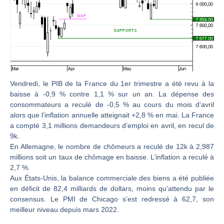
Christian Parisot : Les marchés à l’épreuve des signaux | Interview Économique
Bernard Prats-Desclaux : Penser les marchés à l’ère des ruptures | Interview Littéraire
S&P500 : Des records, mais toujours de la vigueur | Ludovick Bertola – Les Echos de Wall Street
NASDAQ : La tendance haussière reste intacte | Ludovick Bertola – Les Echos de Wall Street
FERRARI : Un parcours toujours sans faute | Bernard Prats-Desclaux – Market Movers
Vendredi, le PIB de la France du 1er trimestre a été revu à la
SAP : Les acheteurs gardent la main | Bernard Prats-Desclaux – Market Movers
baisse à -0,9 % contre 1,1 % sur un an. La dépense des
LVMH : Un rebond à confirmer | Bernard Prats-Desclaux – Market Movers
consommateurs a reculé de -0,5 % au cours du mois d’avril
alors que l’inflation annuelle atteignait +2,8 % en mai. La France
Le monde a changé de règles cette nuit. Personne ne vous l’a encore dit | Louis-Antoine Michelet
a compté 3,1 millions demandeurs d’emploi en avril, en recul de
GBP/USD : Un premier ministre déjà sur le scelette | Philippe Lhermie – Flash Forex
9k.
En Allemagne, le nombre de chômeurs a reculé de 12k à 2,987
EUR/USD : Une réunion à priori sans saveur | Philippe Lhermie – Flash Forex
millions soit un taux de chômage en baisse. L’inflation a reculé à
Les événements de cette semaine à venir | Philippe Lhermie – Flash Forex
2,7 %.
Aux États-Unis, la balance commerciale des biens a été publiée
La France, maillon faible de l’Europe ! | Jean-Louis Cussac – Chrono CAC
en déficit de 82,4 milliards de dollars, moins qu’attendu par le
Pourquoi 6 guerres explosent en même temps cette semaine | par Louis-Antoine Michelet
consensus. Le PMI de Chicago s’est redressé à 62,7, son
Les investisseurs y croient toujours | Point Stratégique Hebdomadaire – Éric Galiègue
meilleur niveau depuis mars 2022.