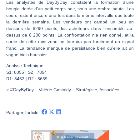
Une inertie haussière qui ralentit | Antoine Quesada – Chrono CAC
Les analystes de DayByDay constatent la formation d’une
bougie dotée d’un petit corps noir, sous une ombre haute. Les
Pourquoi le monde entier vacille en même temps cette semaine ? | par Louis-Antoine Michelet
cours restent encore une fois dans le même intervalle que toute
WTI : Explosion mais réserves au plus bas | Denis Desclos – Market Movers
la dernière semaine. Les vendeurs ont campé un peu en
STMICROELECTRONICS : Correction probable | Denis Desclos – Market Movers
dessous de 8290 points, les acheteurs dans l’ensemble au-
dessus de 8 200 points. La confrontation n’a rien donné, et la
sortie de cette mini-zone ne fournira pas forcément un signal
franc. La tendance manque de persistance bien qu’elle ait un
vague biais haussier.
Analyse Technique :
S1: 8055 | S2 : 7854
R1: 8462 | R2 : 8639
« ©DayByDay – Valérie Gastaldy – Stratégiste, Associée»
Partager l'article :