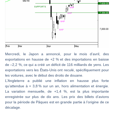
CAC 40 : Vers un nouveau record ? Analyse avant la décision de la Fed | Denis Desclos – Chrono CAC
Christian Parisot : Les marchés à l’épreuve des signaux | Interview Économique
Bernard Prats-Desclaux : Penser les marchés à l’ère des ruptures | Interview Littéraire
S&P500 : Des records, mais toujours de la vigueur | Ludovick Bertola – Les Echos de Wall Street
NASDAQ : La tendance haussière reste intacte | Ludovick Bertola – Les Echos de Wall Street
FERRARI : Un parcours toujours sans faute | Bernard Prats-Desclaux – Market Movers
SAP : Les acheteurs gardent la main | Bernard Prats-Desclaux – Market Movers
Mercredi, le Japon a annoncé, pour le mois d’avril, des
exportations en hausse de +2 % et des importations en baisse
LVMH : Un rebond à confirmer | Bernard Prats-Desclaux – Market Movers
de –2,2 %, ce qui a créé un déficit de 116 milliards de yens. Les
Le monde a changé de règles cette nuit. Personne ne vous l’a encore dit | Louis-Antoine Michelet
exportations vers les États-Unis ont reculé, spécifiquement pour
les voitures, avec le début des droits de douane.
GBP/USD : Un premier ministre déjà sur le scelette | Philippe Lhermie – Flash Forex
L’Angleterre a publié une inflation en hausse plus forte
EUR/USD : Une réunion à priori sans saveur | Philippe Lhermie – Flash Forex
qu’attendue à + 3,8 % sur un an, hors alimentation et énergie.
Les événements de cette semaine à venir | Philippe Lhermie – Flash Forex
La variation mensuelle, de +1,4 %, est la plus importante
enregistrée sur plus de dix ans. Les prix des billets d’avions
La France, maillon faible de l’Europe ! | Jean-Louis Cussac – Chrono CAC
pour la période de Pâques est en grande partie à l’origine de ce
Pourquoi 6 guerres explosent en même temps cette semaine | par Louis-Antoine Michelet
décalage.