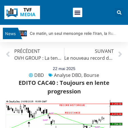
Ce matin, un seul mensonge relie l’Iran, la Russie et Trump | par Louis Antoine Michelet
News
Vente du Turbo Infini BEST CALL AIRBUS TY80V à 3,45 € (+118 %)
PRÉCÉDENT
SUIVANT
Ce que Trump, Téhéran et Pékin ne veulent pas que vous voyiez ensemble | par Louis-Antoine Michelet
OVH GROUP : La tendance de fond est clairement orientée à la hausse.
Le nouveau record du BITCOIN, inflation UK, BCE et le Japon: Actualités par Louis-Antoine Michelet
Vente du Turbo infini BEST PUT COINBASE WO83V à 0,51 € (+46 %)
Dichotomie profonde. Des marchés en hausse | Point Stratégique Hebdomadaire – Éric Galiègue
22 mai 2025
DBD
Analyse DBD
,
Bourse
Tout peut exploser ! | Antoine Quesada – Chrono CAC
EDITO CAC40 : Toujours en lente
Gaza, Iran, Chine : la guerre mondiale vient de commencer | par Louis-Antoine Michelet
progression
Jean Marie Seronie :Loi agricole : vraie réforme ou simple réponse à la colère ?| Interview Éco
DAX40 : Poursuite de la croissance ? | Erick Sebban – Chrono DAX
CAPGEMINI : Un signal haussier avant les résultats ? | Daniel Cohen de Lara – Market Movers
REMY COINTREAU : Le rebond est-il enfin confirmé ? | Daniel Cohen de Lara – Market Movers
TELEPERFORMANCE : Faut-il acheter avant les résultats ? | Daniel Cohen de Lara – Market Movers