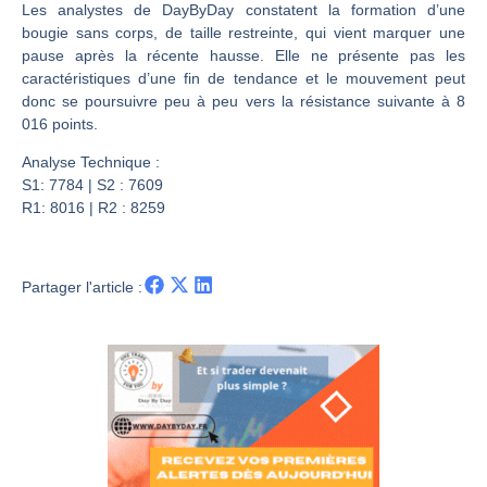
Les investisseurs y croient toujours | Point Stratégique Hebdomadaire – Éric Galiègue
Les analystes de DayByDay constatent la formation d’une
bougie sans corps, de taille restreinte, qui vient marquer une
Une inertie haussière qui ralentit | Antoine Quesada – Chrono CAC
pause après la récente hausse. Elle ne présente pas les
Pourquoi le monde entier vacille en même temps cette semaine ? | par Louis-Antoine Michelet
caractéristiques d’une fin de tendance et le mouvement peut
WTI : Explosion mais réserves au plus bas | Denis Desclos – Market Movers
donc se poursuivre peu à peu vers la résistance suivante à 8
016 points.
Analyse Technique :
S1: 7784 | S2 : 7609
R1: 8016 | R2 : 8259
Partager l'article :