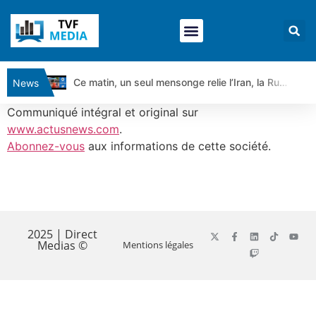
Ce matin, un seul mensonge relie l’Iran, la Russie et Trump | par Louis Antoine Michelet
News
Vente du Turbo Infini BEST CALL AIRBUS TY80V à 3,45 € (+118 %)
Communiqué intégral et original sur
Ce que Trump, Téhéran et Pékin ne veulent pas que vous voyiez ensemble | par Louis-Antoine Michelet
www.actusnews.com
.
Abonnez-vous
aux informations de cette société.
Vente du Turbo infini BEST PUT COINBASE WO83V à 0,51 € (+46 %)
Dichotomie profonde. Des marchés en hausse | Point Stratégique Hebdomadaire – Éric Galiègue
Tout peut exploser ! | Antoine Quesada – Chrono CAC
​
Gaza, Iran, Chine : la guerre mondiale vient de commencer | par Louis-Antoine Michelet
Jean Marie Seronie :Loi agricole : vraie réforme ou simple réponse à la colère ?| Interview Éco
2025 | Direct
Medias ©
Mentions légales
DAX40 : Poursuite de la croissance ? | Erick Sebban – Chrono DAX
CAPGEMINI : Un signal haussier avant les résultats ? | Daniel Cohen de Lara – Market Movers
REMY COINTREAU : Le rebond est-il enfin confirmé ? | Daniel Cohen de Lara – Market Movers
TELEPERFORMANCE : Faut-il acheter avant les résultats ? | Daniel Cohen de Lara – Market Movers