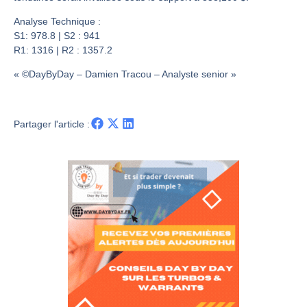
Pourquoi 6 guerres explosent en même temps cette semaine | par Louis-Antoine Michelet
Les investisseurs y croient toujours | Point Stratégique Hebdomadaire – Éric Galiègue
Analyse Technique :
S1: 978.8 | S2 : 941
Une inertie haussière qui ralentit | Antoine Quesada – Chrono CAC
R1: 1316 | R2 : 1357.2
Pourquoi le monde entier vacille en même temps cette semaine ? | par Louis-Antoine Michelet
« ©DayByDay – Damien Tracou – Analyste senior »
Partager l'article :