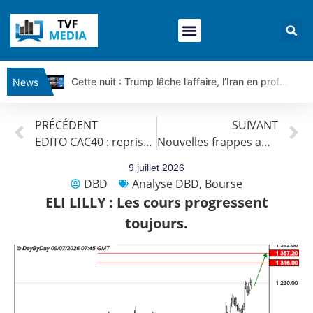
Cette nuit : Trump lâche l’affaire, l’Iran en profite pour tout exiger | Par Louis-Antoine Michelet
News
Ce matin, un seul mensonge relie l’Iran, la Russie et Trump | par Louis Antoine Michelet
PRÉCÉDENT
SUIVANT
Vente du Turbo Infini BEST CALL AIRBUS TY80V à 3,45 € (+118 %)
EDITO CAC40 : reprise de la guerre au Moyen-Orient
Nouvelles frappes américaines en Iran cette nuit | par Roselyne Pagès
Ce que Trump, Téhéran et Pékin ne veulent pas que vous voyiez ensemble | par Louis-Antoine Michelet
Vente du Turbo infini BEST PUT COINBASE WO83V à 0,51 € (+46 %)
9 juillet 2026
DBD
Analyse DBD
,
Bourse
Dichotomie profonde. Des marchés en hausse | Point Stratégique Hebdomadaire – Éric Galiègue
ELI LILLY : Les cours progressent
Tout peut exploser ! | Antoine Quesada – Chrono CAC
toujours.
Gaza, Iran, Chine : la guerre mondiale vient de commencer | par Louis-Antoine Michelet
Jean Marie Seronie :Loi agricole : vraie réforme ou simple réponse à la colère ?| Interview Éco
DAX40 : Poursuite de la croissance ? | Erick Sebban – Chrono DAX
CAPGEMINI : Un signal haussier avant les résultats ? | Daniel Cohen de Lara – Market Movers
REMY COINTREAU : Le rebond est-il enfin confirmé ? | Daniel Cohen de Lara – Market Movers