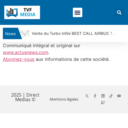
Vente du Turbo Infini BEST CALL AIRBUS TY80V à 3,45 € (+118 %)
News
Ce que Trump, Téhéran et Pékin ne veulent pas que vous voyiez ensemble | par Louis-Antoine Michelet
Communiqué intégral et original sur
Vente du Turbo infini BEST PUT COINBASE WO83V à 0,51 € (+46 %)
www.actusnews.com
.
Abonnez-vous
aux informations de cette société.
Dichotomie profonde. Des marchés en hausse | Point Stratégique Hebdomadaire – Éric Galiègue
Tout peut exploser ! | Antoine Quesada – Chrono CAC
Gaza, Iran, Chine : la guerre mondiale vient de commencer | par Louis-Antoine Michelet
​
Jean Marie Seronie :Loi agricole : vraie réforme ou simple réponse à la colère ?| Interview Éco
DAX40 : Poursuite de la croissance ? | Erick Sebban – Chrono DAX
2025 | Direct
Medias ©
Mentions légales
CAPGEMINI : Un signal haussier avant les résultats ? | Daniel Cohen de Lara – Market Movers
REMY COINTREAU : Le rebond est-il enfin confirmé ? | Daniel Cohen de Lara – Market Movers
TELEPERFORMANCE : Faut-il acheter avant les résultats ? | Daniel Cohen de Lara – Market Movers
CAC 40 : Vers un nouveau record ? Analyse avant la décision de la Fed | Denis Desclos – Chrono CAC