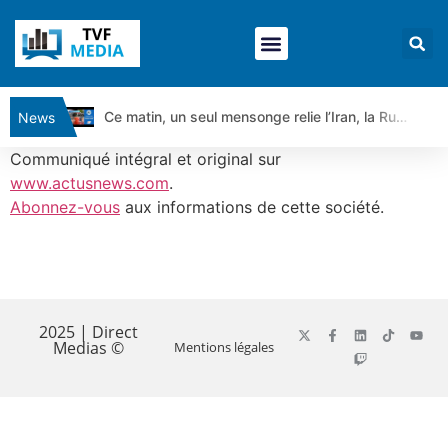
Ce matin, un seul mensonge relie l’Iran, la Russie et Trump | par Louis Antoine Michelet
News
Vente du Turbo Infini BEST CALL AIRBUS TY80V à 3,45 € (+118 %)
Communiqué intégral et original sur
Ce que Trump, Téhéran et Pékin ne veulent pas que vous voyiez ensemble | par Louis-Antoine Michelet
www.actusnews.com
.
Abonnez-vous
aux informations de cette société.
Vente du Turbo infini BEST PUT COINBASE WO83V à 0,51 € (+46 %)
Dichotomie profonde. Des marchés en hausse | Point Stratégique Hebdomadaire – Éric Galiègue
Tout peut exploser ! | Antoine Quesada – Chrono CAC
​
Gaza, Iran, Chine : la guerre mondiale vient de commencer | par Louis-Antoine Michelet
Jean Marie Seronie :Loi agricole : vraie réforme ou simple réponse à la colère ?| Interview Éco
2025 | Direct
Medias ©
Mentions légales
DAX40 : Poursuite de la croissance ? | Erick Sebban – Chrono DAX
CAPGEMINI : Un signal haussier avant les résultats ? | Daniel Cohen de Lara – Market Movers
REMY COINTREAU : Le rebond est-il enfin confirmé ? | Daniel Cohen de Lara – Market Movers
TELEPERFORMANCE : Faut-il acheter avant les résultats ? | Daniel Cohen de Lara – Market Movers