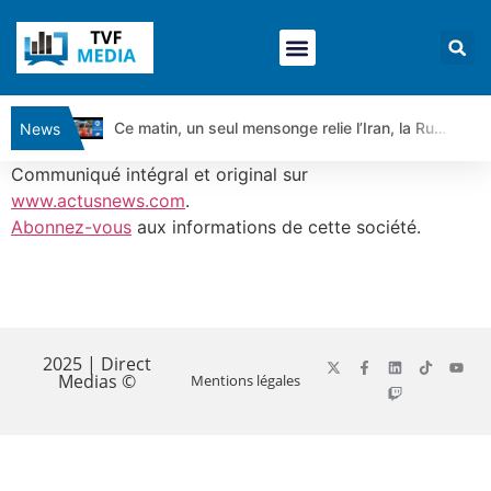
Ce matin, un seul mensonge relie l’Iran, la Russie et Trump | par Louis Antoine Michelet
News
Vente du Turbo Infini BEST CALL AIRBUS TY80V à 3,45 € (+118 %)
Communiqué intégral et original sur
Ce que Trump, Téhéran et Pékin ne veulent pas que vous voyiez ensemble | par Louis-Antoine Michelet
www.actusnews.com
.
Abonnez-vous
aux informations de cette société.
Vente du Turbo infini BEST PUT COINBASE WO83V à 0,51 € (+46 %)
Dichotomie profonde. Des marchés en hausse | Point Stratégique Hebdomadaire – Éric Galiègue
Tout peut exploser ! | Antoine Quesada – Chrono CAC
​
Gaza, Iran, Chine : la guerre mondiale vient de commencer | par Louis-Antoine Michelet
Jean Marie Seronie :Loi agricole : vraie réforme ou simple réponse à la colère ?| Interview Éco
2025 | Direct
Medias ©
Mentions légales
DAX40 : Poursuite de la croissance ? | Erick Sebban – Chrono DAX
CAPGEMINI : Un signal haussier avant les résultats ? | Daniel Cohen de Lara – Market Movers
REMY COINTREAU : Le rebond est-il enfin confirmé ? | Daniel Cohen de Lara – Market Movers
TELEPERFORMANCE : Faut-il acheter avant les résultats ? | Daniel Cohen de Lara – Market Movers