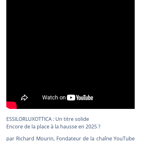
Christian Parisot : Les marchés à l’épreuve des signaux | Interview Économique
Bernard Prats-Desclaux : Penser les marchés à l’ère des ruptures | Interview Littéraire
S&P500 : Des records, mais toujours de la vigueur | Ludovick Bertola – Les Echos de Wall Street
NASDAQ : La tendance haussière reste intacte | Ludovick Bertola – Les Echos de Wall Street
FERRARI : Un parcours toujours sans faute | Bernard Prats-Desclaux – Market Movers
SAP : Les acheteurs gardent la main | Bernard Prats-Desclaux – Market Movers
LVMH : Un rebond à confirmer | Bernard Prats-Desclaux – Market Movers
Le monde a changé de règles cette nuit. Personne ne vous l’a encore dit | Louis-Antoine Michelet
GBP/USD : Un premier ministre déjà sur le scelette | Philippe Lhermie – Flash Forex
EUR/USD : Une réunion à priori sans saveur | Philippe Lhermie – Flash Forex
Les événements de cette semaine à venir | Philippe Lhermie – Flash Forex
La France, maillon faible de l’Europe ! | Jean-Louis Cussac – Chrono CAC
ESSILORLUXOTTICA : Un titre solide
Pourquoi 6 guerres explosent en même temps cette semaine | par Louis-Antoine Michelet
Encore de la place à la hausse en 2025 ?
Les investisseurs y croient toujours | Point Stratégique Hebdomadaire – Éric Galiègue
par Richard Mourin, Fondateur de la chaîne YouTube