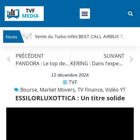
Vente du Turbo Infini BEST CALL AIRBUS TY80V à 3,45 € (+118 %)
News
Ce que Trump, Téhéran et Pékin ne veulent pas que vous voyiez ensemble | par Louis-Antoine Michelet
PRÉCÉDENT
SUIVANT
Vente du Turbo infini BEST PUT COINBASE WO83V à 0,51 € (+46 %)
PANDORA : Le top de l’année ! Quid de 2025 ?
KERING : Dans l’expectative
Dichotomie profonde. Des marchés en hausse | Point Stratégique Hebdomadaire – Éric Galiègue
Tout peut exploser ! | Antoine Quesada – Chrono CAC
12 décembre 2024
TVF
Gaza, Iran, Chine : la guerre mondiale vient de commencer | par Louis-Antoine Michelet
Bourse
,
Market Movers
,
TV Finance
,
Vidéo YT
Jean Marie Seronie :Loi agricole : vraie réforme ou simple réponse à la colère ?| Interview Éco
ESSILORLUXOTTICA : Un titre solide
DAX40 : Poursuite de la croissance ? | Erick Sebban – Chrono DAX
CAPGEMINI : Un signal haussier avant les résultats ? | Daniel Cohen de Lara – Market Movers
REMY COINTREAU : Le rebond est-il enfin confirmé ? | Daniel Cohen de Lara – Market Movers
TELEPERFORMANCE : Faut-il acheter avant les résultats ? | Daniel Cohen de Lara – Market Movers
CAC 40 : Vers un nouveau record ? Analyse avant la décision de la Fed | Denis Desclos – Chrono CAC