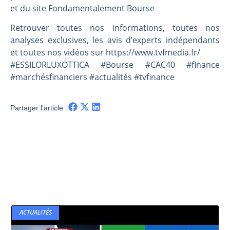
Une inertie haussière qui ralentit | Antoine Quesada – Chrono CAC
et du site Fondamentalement Bourse
Pourquoi le monde entier vacille en même temps cette semaine ? | par Louis-Antoine Michelet
Retrouver toutes nos informations, toutes nos
WTI : Explosion mais réserves au plus bas | Denis Desclos – Market Movers
analyses exclusives, les avis d’experts indépendants
STMICROELECTRONICS : Correction probable | Denis Desclos – Market Movers
et toutes nos vidéos sur https://www.tvfmedia.fr/​​​​​​​​​​​
#ESSILORLUXOTTICA #Bourse #CAC40 #finance
#marchésfinanciers #actualités #tvfinance
Partager l'article :
ACTUALITÉS