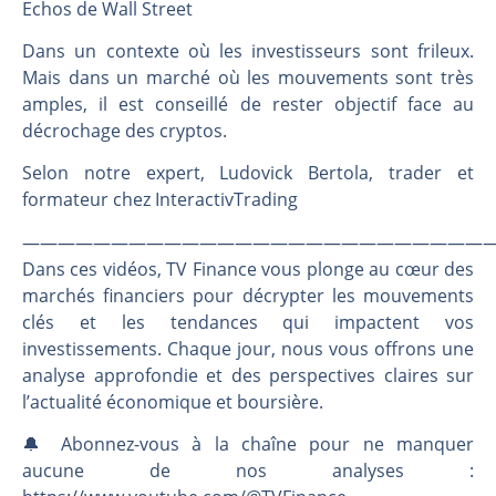
Une inertie haussière qui ralentit | Antoine Quesada – Chrono CAC
Echos de Wall Street
Pourquoi le monde entier vacille en même temps cette semaine ? | par Louis-Antoine Michelet
Dans un contexte où les investisseurs sont frileux.
WTI : Explosion mais réserves au plus bas | Denis Desclos – Market Movers
Mais dans un marché où les mouvements sont très
STMICROELECTRONICS : Correction probable | Denis Desclos – Market Movers
amples, il est conseillé de rester objectif face au
décrochage des cryptos.
Selon notre expert, Ludovick Bertola, trader et
formateur chez InteractivTrading
———————————————————————————
Dans ces vidéos, TV Finance vous plonge au cœur des
marchés financiers pour décrypter les mouvements
clés et les tendances qui impactent vos
investissements. Chaque jour, nous vous offrons une
analyse approfondie et des perspectives claires sur
l’actualité économique et boursière.
🔔 Abonnez-vous à la chaîne pour ne manquer
aucune de nos analyses :