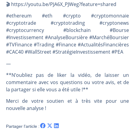
🎬️ https://youtu.be/PJA6X_PJWeg?feature=shared
#ethereum #eth #crypto #cryptomonnaie
#cryptotrade #cryptotrading #cryptonews
#cryptocurrency #blockchain #Bourse
#Investissement #AnalyseBoursière #MarchéBoursier
#TVFinance #Trading #Finance #ActualitésFinancières
#CAC40 #WallStreet #StratégieInvestissement #PEA
—
**N’oubliez pas de liker la vidéo, de laisser un
commentaire avec vos questions ou votre avis, et de
la partager si elle vous a été utile !**
Merci de votre soutien et à très vite pour une
nouvelle analyse !
Partager l'article :