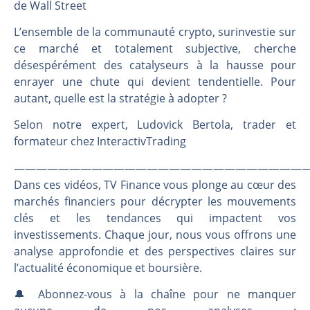
Les investisseurs y croient toujours | Point Stratégique Hebdomadaire – Éric Galiègue
de Wall Street
Une inertie haussière qui ralentit | Antoine Quesada – Chrono CAC
L’ensemble de la communauté crypto, surinvestie sur
Pourquoi le monde entier vacille en même temps cette semaine ? | par Louis-Antoine Michelet
ce marché et totalement subjective, cherche
WTI : Explosion mais réserves au plus bas | Denis Desclos – Market Movers
désespérément des catalyseurs à la hausse pour
enrayer une chute qui devient tendentielle. Pour
autant, quelle est la stratégie à adopter ?
Selon notre expert, Ludovick Bertola, trader et
formateur chez InteractivTrading
———————————————————————————
Dans ces vidéos, TV Finance vous plonge au cœur des
marchés financiers pour décrypter les mouvements
clés et les tendances qui impactent vos
investissements. Chaque jour, nous vous offrons une
analyse approfondie et des perspectives claires sur
l’actualité économique et boursière.
🔔 Abonnez-vous à la chaîne pour ne manquer