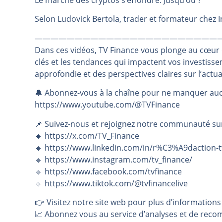
Le marché des cryptos s’effondre. Jusqu’où ?
Pourquoi 6 guerres explosent en 
Selon Ludovick Bertola, trader et formateur chez 
Les investisseurs y croient toujou
———————————————————————
Une inertie haussière qui ralentit
Dans ces vidéos, TV Finance vous plonge au cœur
Pourquoi le monde entier vacille 
clés et les tendances qui impactent vos investiss
WTI : Explosion mais réserves au 
approfondie et des perspectives claires sur l’actu
🔔 Abonnez-vous à la chaîne pour ne manquer auc
https://www.youtube.com/@TVFinance
📌 Suivez-nous et rejoignez notre communauté su
🔹 https://x.com/TV_Finance
🔹 https://www.linkedin.com/in/r%C3%A9daction-t
🔹 https://www.instagram.com/tv_finance/
🔹 https://www.facebook.com/tvfinance
🔹 https://www.tiktok.com/@tvfinancelive
👉️ Visitez notre site web pour plus d’informations
📈 Abonnez vous au service d’analyses et de reco