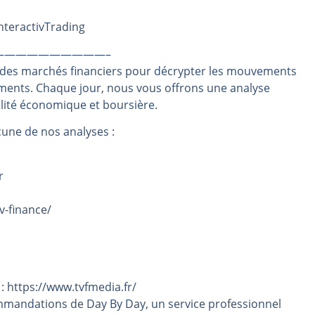
même temps cette semaine | par Louis-Antoine Michelet
InteractivTrading
rs | Point Stratégique Hebdomadaire – Éric Galiègue
——————————–
 | Antoine Quesada – Chrono CAC
 des marchés financiers pour décrypter les mouvements
en même temps cette semaine ? | par Louis-Antoine Michelet
ements. Chaque jour, nous vous offrons une analyse
plus bas | Denis Desclos – Market Movers
alité économique et boursière.
une de nos analyses :
r
v-finance/
 : https://www.tvfmedia.fr/
mmandations de Day By Day, un service professionnel