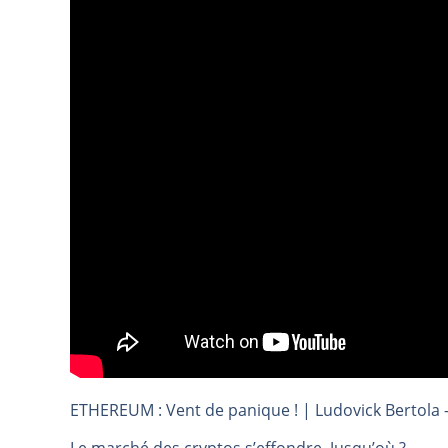
REMY COINTREAU : Le rebond est-i
TELEPERFORMANCE : Faut-il achete
CAC 40 : Vers un nouveau record ?
Christian Parisot : Les marchés à 
Bernard Prats-Desclaux : Penser le
S&P500 : Des records, mais toujour
NASDAQ : La tendance haussière re
FERRARI : Un parcours toujours s
SAP : Les acheteurs gardent la m
LVMH : Un rebond à confirmer | B
Le monde a changé de règles cette 
GBP/USD : Un premier ministre déjà
EUR/USD : Une réunion à priori san
ETHEREUM : Vent de panique ! | Ludovick Bertola –
Les événements de cette semaine à
La France, maillon faible de l’Eur