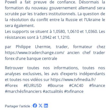
Les investisseurs y croient toujours | Point Stratégique Hebdomadaire – Éric Galiègue
Powell a fait preuve de confiance. Désormais la
formation du nouveau gouvernement allemand sera
Une inertie haussière qui ralentit | Antoine Quesada – Chrono CAC
scrutée par les traders institutionnels. La question de
Pourquoi le monde entier vacille en même temps cette semaine ? | par Louis-Antoine Michelet
la résolution du conflit entre la Russie et l’Ukraine le
WTI : Explosion mais réserves au plus bas | Denis Desclos – Market Movers
sera également.
Les supports se situent à 1,0580, 1,0610 et 1,0360. Les
résistances sont à 1,0942 et 1,1210.
par Philippe Lhermie, trader, formateur chez
https://www.traderchange.com/ ancien chef trader
forex d’une banque centrale
Retrouver toutes nos informations, toutes nos
analyses exclusives, les avis d’experts indépendants
et toutes nos vidéos sur https://www.tvfmedia.fr/​​​​​​​​​​​
#Forex #EURUSD #Bourse #CAC40 #finance
#marchésfinanciers #actualités #tvfinance
Partager l'article :