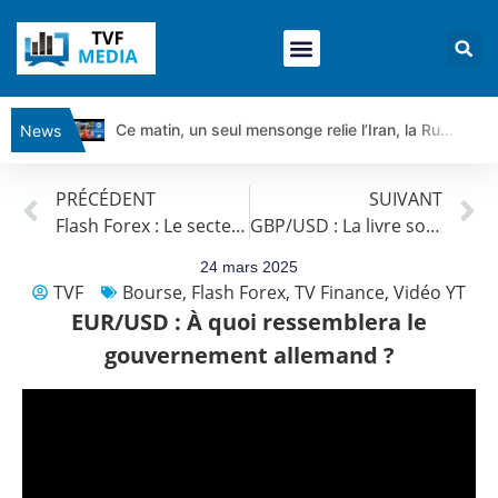
Ce matin, un seul mensonge relie l’Iran, la Russie et Trump | par Louis Antoine Michelet
News
Vente du Turbo Infini BEST CALL AIRBUS TY80V à 3,45 € (+118 %)
PRÉCÉDENT
SUIVANT
Ce que Trump, Téhéran et Pékin ne veulent pas que vous voyiez ensemble | par Louis-Antoine Michelet
Flash Forex : Le secteur manufacturier est resté en contraction
GBP/USD : La livre soutenue
Vente du Turbo infini BEST PUT COINBASE WO83V à 0,51 € (+46 %)
Dichotomie profonde. Des marchés en hausse | Point Stratégique Hebdomadaire – Éric Galiègue
24 mars 2025
TVF
Bourse
,
Flash Forex
,
TV Finance
,
Vidéo YT
Tout peut exploser ! | Antoine Quesada – Chrono CAC
EUR/USD : À quoi ressemblera le
Gaza, Iran, Chine : la guerre mondiale vient de commencer | par Louis-Antoine Michelet
gouvernement allemand ?
Jean Marie Seronie :Loi agricole : vraie réforme ou simple réponse à la colère ?| Interview Éco
DAX40 : Poursuite de la croissance ? | Erick Sebban – Chrono DAX
CAPGEMINI : Un signal haussier avant les résultats ? | Daniel Cohen de Lara – Market Movers
REMY COINTREAU : Le rebond est-il enfin confirmé ? | Daniel Cohen de Lara – Market Movers
TELEPERFORMANCE : Faut-il acheter avant les résultats ? | Daniel Cohen de Lara – Market Movers