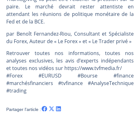
Les investisseurs y croient toujours | Point Stratégique Hebdomadaire – Éric Galiègue
paire. Le marché devrait rester attentiste en
Une inertie haussière qui ralentit | Antoine Quesada – Chrono CAC
attendant les réunions de politique monétaire de la
Pourquoi le monde entier vacille en même temps cette semaine ? | par Louis-Antoine Michelet
Fed et de la BCE.
WTI : Explosion mais réserves au plus bas | Denis Desclos – Market Movers
par Benoît Fernandez-Riou, Consultant et Spécialiste
du Forex, Auteur de « Le Forex » et « Le Trader privé »
Retrouver toutes nos informations, toutes nos
analyses exclusives, les avis d’experts indépendants
et toutes nos vidéos sur https://www.tvfmedia.fr/​​​​​​​​​​​
#Forex #EURUSD #Bourse #finance
#marchésfinanciers #tvfinance #AnalyseTechnique
#trading
Partager l'article :