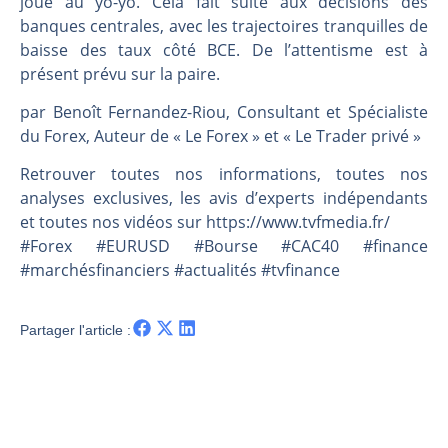
joue au yo-yo. Cela fait suite aux décisions des
Les investisseurs y croient toujours | Point Stratégique Hebdomadaire – Éric Galiègue
banques centrales, avec les trajectoires tranquilles de
Une inertie haussière qui ralentit | Antoine Quesada – Chrono CAC
baisse des taux côté BCE. De l’attentisme est à
Pourquoi le monde entier vacille en même temps cette semaine ? | par Louis-Antoine Michelet
présent prévu sur la paire.
WTI : Explosion mais réserves au plus bas | Denis Desclos – Market Movers
par Benoît Fernandez-Riou, Consultant et Spécialiste
du Forex, Auteur de « Le Forex » et « Le Trader privé »
Retrouver toutes nos informations, toutes nos
analyses exclusives, les avis d’experts indépendants
et toutes nos vidéos sur https://www.tvfmedia.fr/​​​​​​​​​​​
#Forex #EURUSD #Bourse #CAC40 #finance
#marchésfinanciers #actualités #tvfinance
Partager l'article :