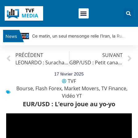
Ce matin, un seul mensonge relie l’Iran, la Russie et Trump | par Louis Antoine Michelet
News
Vente du Turbo Infini BEST CALL AIRBUS TY80V à 3,45 € (+118 %)
PRÉCÉDENT
SUIVANT
Ce que Trump, Téhéran et Pékin ne veulent pas que vous voyiez ensemble | par Louis-Antoine Michelet
LEONARDO : Surachat violent
GBP/USD : Petit canal haussier
Vente du Turbo infini BEST PUT COINBASE WO83V à 0,51 € (+46 %)
Dichotomie profonde. Des marchés en hausse | Point Stratégique Hebdomadaire – Éric Galiègue
17 février 2025
TVF
Tout peut exploser ! | Antoine Quesada – Chrono CAC
Bourse
,
Flash Forex
,
Market Movers
,
TV Finance
,
Gaza, Iran, Chine : la guerre mondiale vient de commencer | par Louis-Antoine Michelet
Vidéo YT
Jean Marie Seronie :Loi agricole : vraie réforme ou simple réponse à la colère ?| Interview Éco
EUR/USD : L’euro joue au yo-yo
DAX40 : Poursuite de la croissance ? | Erick Sebban – Chrono DAX
CAPGEMINI : Un signal haussier avant les résultats ? | Daniel Cohen de Lara – Market Movers
REMY COINTREAU : Le rebond est-il enfin confirmé ? | Daniel Cohen de Lara – Market Movers
TELEPERFORMANCE : Faut-il acheter avant les résultats ? | Daniel Cohen de Lara – Market Movers