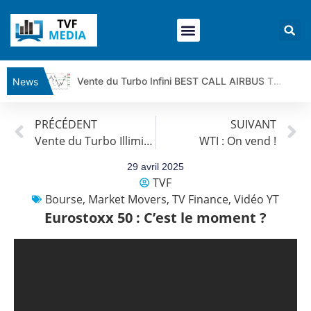
Vente du Turbo Infini BEST CALL AIRBUS TY80V à 3,45 € (+118 %)
News
Ce que Trump, Téhéran et Pékin ne veulent pas que vous voyiez ensemble | par Louis-Antoine Michelet
PRÉCÉDENT
SUIVANT
Vente du Turbo infini BEST PUT COINBASE WO83V à 0,51 € (+46 %)
Vente du Turbo Illimité BEST CALL HERMES NC49V à 3,49 euros (+4%)
WTI : On vend !
Dichotomie profonde. Des marchés en hausse | Point Stratégique Hebdomadaire – Éric Galiègue
Tout peut exploser ! | Antoine Quesada – Chrono CAC
29 avril 2025
TVF
Gaza, Iran, Chine : la guerre mondiale vient de commencer | par Louis-Antoine Michelet
Bourse
,
Market Movers
,
TV Finance
,
Vidéo YT
Jean Marie Seronie :Loi agricole : vraie réforme ou simple réponse à la colère ?| Interview Éco
Eurostoxx 50 : C’est le moment ?
DAX40 : Poursuite de la croissance ? | Erick Sebban – Chrono DAX
CAPGEMINI : Un signal haussier avant les résultats ? | Daniel Cohen de Lara – Market Movers
REMY COINTREAU : Le rebond est-il enfin confirmé ? | Daniel Cohen de Lara – Market Movers
TELEPERFORMANCE : Faut-il acheter avant les résultats ? | Daniel Cohen de Lara – Market Movers
CAC 40 : Vers un nouveau record ? Analyse avant la décision de la Fed | Denis Desclos – Chrono CAC