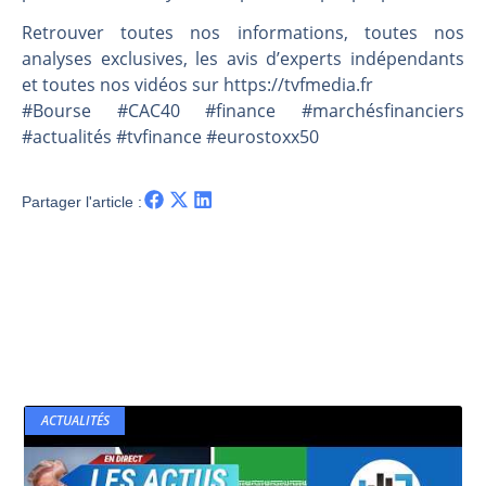
Une inertie haussière qui ralentit | Antoine Quesada – Chrono CAC
Retrouver toutes nos informations, toutes nos
Pourquoi le monde entier vacille en même temps cette semaine ? | par Louis-Antoine Michelet
analyses exclusives, les avis d’experts indépendants
WTI : Explosion mais réserves au plus bas | Denis Desclos – Market Movers
et toutes nos vidéos sur https://tvfmedia.fr
STMICROELECTRONICS : Correction probable | Denis Desclos – Market Movers
#Bourse #CAC40 #finance #marchésfinanciers
#actualités #tvfinance #eurostoxx50
Partager l'article :
ACTUALITÉS