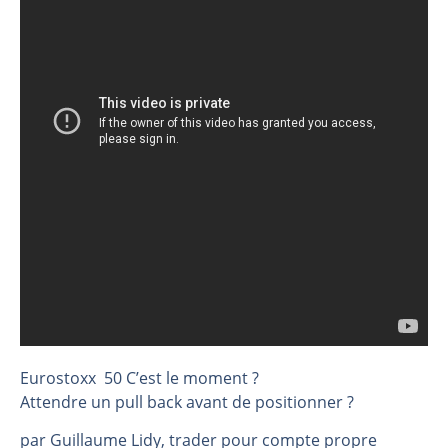
Christian Parisot : Les marchés à l’épreuve des signaux | Interview Économique
Bernard Prats-Desclaux : Penser les marchés à l’ère des ruptures | Interview Littéraire
S&P500 : Des records, mais toujours de la vigueur | Ludovick Bertola – Les Echos de Wall Street
NASDAQ : La tendance haussière reste intacte | Ludovick Bertola – Les Echos de Wall Street
FERRARI : Un parcours toujours sans faute | Bernard Prats-Desclaux – Market Movers
SAP : Les acheteurs gardent la main | Bernard Prats-Desclaux – Market Movers
LVMH : Un rebond à confirmer | Bernard Prats-Desclaux – Market Movers
Le monde a changé de règles cette nuit. Personne ne vous l’a encore dit | Louis-Antoine Michelet
GBP/USD : Un premier ministre déjà sur le scelette | Philippe Lhermie – Flash Forex
EUR/USD : Une réunion à priori sans saveur | Philippe Lhermie – Flash Forex
Les événements de cette semaine à venir | Philippe Lhermie – Flash Forex
La France, maillon faible de l’Europe ! | Jean-Louis Cussac – Chrono CAC
Eurostoxx 50 C’est le moment ?
Pourquoi 6 guerres explosent en même temps cette semaine | par Louis-Antoine Michelet
Attendre un pull back avant de positionner ?
Les investisseurs y croient toujours | Point Stratégique Hebdomadaire – Éric Galiègue
par Guillaume Lidy, trader pour compte propre