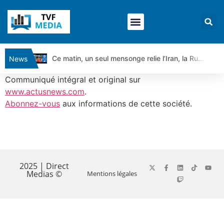
Ce matin, un seul mensonge relie l’Iran, la Russie et Trump | par Louis Antoine Michelet
News
Vente du Turbo Infini BEST CALL AIRBUS TY80V à 3,45 € (+118 %)
Communiqué intégral et original sur
Ce que Trump, Téhéran et Pékin ne veulent pas que vous voyiez ensemble | par Louis-Antoine Michelet
www.actusnews.com
.
Abonnez-vous
aux informations de cette société.
Vente du Turbo infini BEST PUT COINBASE WO83V à 0,51 € (+46 %)
Dichotomie profonde. Des marchés en hausse | Point Stratégique Hebdomadaire – Éric Galiègue
Tout peut exploser ! | Antoine Quesada – Chrono CAC
​
Gaza, Iran, Chine : la guerre mondiale vient de commencer | par Louis-Antoine Michelet
Jean Marie Seronie :Loi agricole : vraie réforme ou simple réponse à la colère ?| Interview Éco
2025 | Direct
Medias ©
Mentions légales
DAX40 : Poursuite de la croissance ? | Erick Sebban – Chrono DAX
CAPGEMINI : Un signal haussier avant les résultats ? | Daniel Cohen de Lara – Market Movers
REMY COINTREAU : Le rebond est-il enfin confirmé ? | Daniel Cohen de Lara – Market Movers
TELEPERFORMANCE : Faut-il acheter avant les résultats ? | Daniel Cohen de Lara – Market Movers