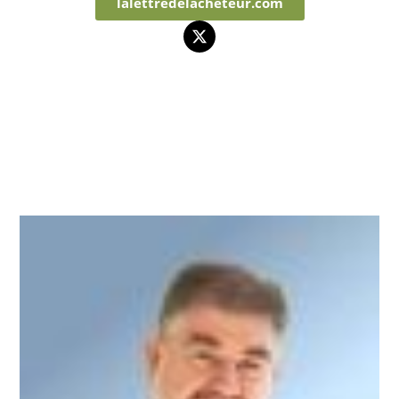
lalettredelacheteur.com