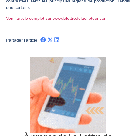
contrastées selon les principales régions de production. Tandis
que certains …
CAC 40 : Vers un nouveau record ? Analyse avant la décision de la Fed | Denis Desclos – Chrono CAC
Christian Parisot : Les marchés à l’épreuve des signaux | Interview Économique
Voir l’article complet sur www.lalettredelacheteur.com
Bernard Prats-Desclaux : Penser les marchés à l’ère des ruptures | Interview Littéraire
S&P500 : Des records, mais toujours de la vigueur | Ludovick Bertola – Les Echos de Wall Street
Partager l'article :
NASDAQ : La tendance haussière reste intacte | Ludovick Bertola – Les Echos de Wall Street
FERRARI : Un parcours toujours sans faute | Bernard Prats-Desclaux – Market Movers
SAP : Les acheteurs gardent la main | Bernard Prats-Desclaux – Market Movers
LVMH : Un rebond à confirmer | Bernard Prats-Desclaux – Market Movers
Le monde a changé de règles cette nuit. Personne ne vous l’a encore dit | Louis-Antoine Michelet
GBP/USD : Un premier ministre déjà sur le scelette | Philippe Lhermie – Flash Forex
EUR/USD : Une réunion à priori sans saveur | Philippe Lhermie – Flash Forex
Les événements de cette semaine à venir | Philippe Lhermie – Flash Forex
La France, maillon faible de l’Europe ! | Jean-Louis Cussac – Chrono CAC
Pourquoi 6 guerres explosent en même temps cette semaine | par Louis-Antoine Michelet