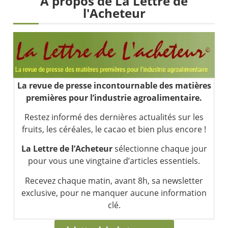
À propos de La Lettre de
Les investisseurs y croient toujours | Point Stratégique Hebdomadaire – Éric Galiègue
l'Acheteur
Une inertie haussière qui ralentit | Antoine Quesada – Chrono CAC
Pourquoi le monde entier vacille en même temps cette semaine ? | par Louis-Antoine Michelet
WTI : Explosion mais réserves au plus bas | Denis Desclos – Market Movers
La revue de presse incontournable des matières
premières pour l’industrie agroalimentaire.
Restez informé des dernières actualités sur les
fruits, les céréales, le cacao et bien plus encore !
La Lettre de l’Acheteur
sélectionne chaque jour
pour vous une vingtaine d’articles essentiels.
Recevez chaque matin, avant 8h, sa newsletter
exclusive, pour ne manquer aucune information
clé.