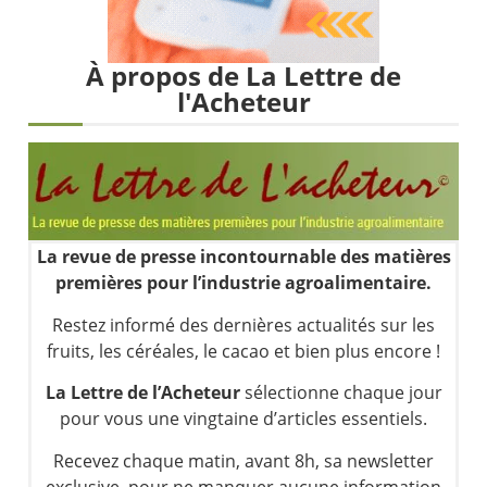
Une inertie haussière qui ralentit | Antoine Quesada – Chrono CAC
Pourquoi le monde entier vacille en même temps cette semaine ? | par Louis-Antoine Michelet
WTI : Explosion mais réserves au plus bas | Denis Desclos – Market Movers
À propos de La Lettre de
l'Acheteur
STMICROELECTRONICS : Correction probable | Denis Desclos – Market Movers
La revue de presse incontournable des matières
premières pour l’industrie agroalimentaire.
Restez informé des dernières actualités sur les
fruits, les céréales, le cacao et bien plus encore !
La Lettre de l’Acheteur
sélectionne chaque jour
pour vous une vingtaine d’articles essentiels.
Recevez chaque matin, avant 8h, sa newsletter
exclusive, pour ne manquer aucune information