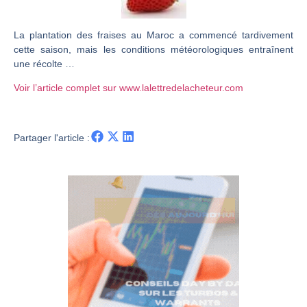
Christian Parisot : Les marchés à l’épreuve des signaux | Interview Économique
La plantation des fraises au Maroc a commencé tardivement
Bernard Prats-Desclaux : Penser les marchés à l’ère des ruptures | Interview Littéraire
cette saison, mais les conditions météorologiques entraînent
S&P500 : Des records, mais toujours de la vigueur | Ludovick Bertola – Les Echos de Wall Street
une récolte …
NASDAQ : La tendance haussière reste intacte | Ludovick Bertola – Les Echos de Wall Street
Voir l’article complet sur www.lalettredelacheteur.com
FERRARI : Un parcours toujours sans faute | Bernard Prats-Desclaux – Market Movers
SAP : Les acheteurs gardent la main | Bernard Prats-Desclaux – Market Movers
Partager l'article :
LVMH : Un rebond à confirmer | Bernard Prats-Desclaux – Market Movers
Le monde a changé de règles cette nuit. Personne ne vous l’a encore dit | Louis-Antoine Michelet
GBP/USD : Un premier ministre déjà sur le scelette | Philippe Lhermie – Flash Forex
EUR/USD : Une réunion à priori sans saveur | Philippe Lhermie – Flash Forex
Les événements de cette semaine à venir | Philippe Lhermie – Flash Forex
La France, maillon faible de l’Europe ! | Jean-Louis Cussac – Chrono CAC
Pourquoi 6 guerres explosent en même temps cette semaine | par Louis-Antoine Michelet
Les investisseurs y croient toujours | Point Stratégique Hebdomadaire – Éric Galiègue