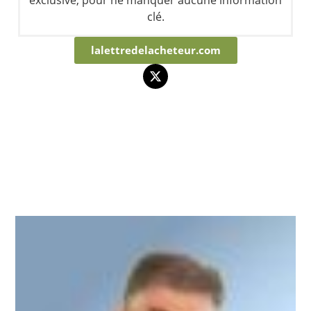
clé.
lalettredelacheteur.com