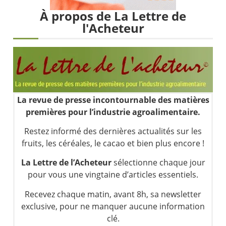
Une inertie haussière qui ralentit | Antoine Quesada – Chrono CAC
À propos de La Lettre de
Pourquoi le monde entier vacille en même temps cette semaine ? | par Louis-Antoine Michelet
l'Acheteur
WTI : Explosion mais réserves au plus bas | Denis Desclos – Market Movers
STMICROELECTRONICS : Correction probable | Denis Desclos – Market Movers
La revue de presse incontournable des matières
premières pour l’industrie agroalimentaire.
Restez informé des dernières actualités sur les
fruits, les céréales, le cacao et bien plus encore !
La Lettre de l’Acheteur
sélectionne chaque jour
pour vous une vingtaine d’articles essentiels.
Recevez chaque matin, avant 8h, sa newsletter
exclusive, pour ne manquer aucune information
clé.