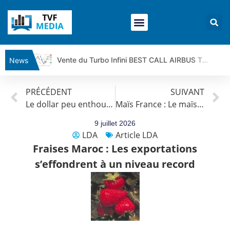
Vente du Turbo Infini BEST CALL AIRBUS TY80V à 3,45 € (+118 %)
News
Ce que Trump, Téhéran et Pékin ne veulent pas que vous voyiez ensemble | par Louis-Antoine Michelet
PRÉCÉDENT
SUIVANT
Vente du Turbo infini BEST PUT COINBASE WO83V à 0,51 € (+46 %)
Le dollar peu enthousiasmé par le rebond des prix du pétrole
Maïs France : Le maïs français brûle, les cours s’embrasent
Dichotomie profonde. Des marchés en hausse | Point Stratégique Hebdomadaire – Éric Galiègue
Tout peut exploser ! | Antoine Quesada – Chrono CAC
9 juillet 2026
LDA
Article LDA
Gaza, Iran, Chine : la guerre mondiale vient de commencer | par Louis-Antoine Michelet
Fraises Maroc : Les exportations
Jean Marie Seronie :Loi agricole : vraie réforme ou simple réponse à la colère ?| Interview Éco
s’effondrent à un niveau record
DAX40 : Poursuite de la croissance ? | Erick Sebban – Chrono DAX
CAPGEMINI : Un signal haussier avant les résultats ? | Daniel Cohen de Lara – Market Movers
REMY COINTREAU : Le rebond est-il enfin confirmé ? | Daniel Cohen de Lara – Market Movers
TELEPERFORMANCE : Faut-il acheter avant les résultats ? | Daniel Cohen de Lara – Market Movers
CAC 40 : Vers un nouveau record ? Analyse avant la décision de la Fed | Denis Desclos – Chrono CAC