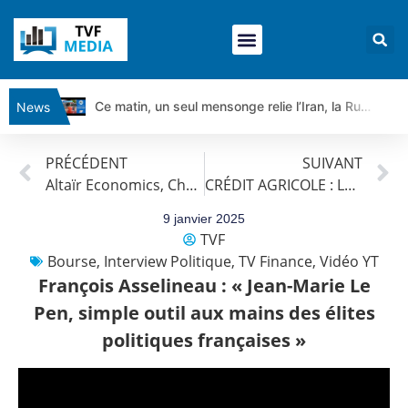
Ce matin, un seul mensonge relie l’Iran, la Russie et Trump | par Louis Antoine Michelet
News
Vente du Turbo Infini BEST CALL AIRBUS TY80V à 3,45 € (+118 %)
PRÉCÉDENT
SUIVANT
Ce que Trump, Téhéran et Pékin ne veulent pas que vous voyiez ensemble | par Louis-Antoine Michelet
Altaïr Economics, Christian Parisot : « L’Europe au cœur des stratégies boursières en 2025 »
CRÉDIT AGRICOLE : Le vilain canard du secteur ?
Vente du Turbo infini BEST PUT COINBASE WO83V à 0,51 € (+46 %)
Dichotomie profonde. Des marchés en hausse | Point Stratégique Hebdomadaire – Éric Galiègue
9 janvier 2025
TVF
Tout peut exploser ! | Antoine Quesada – Chrono CAC
Bourse
,
Interview Politique
,
TV Finance
,
Vidéo YT
Gaza, Iran, Chine : la guerre mondiale vient de commencer | par Louis-Antoine Michelet
François Asselineau : « Jean-Marie Le
Jean Marie Seronie :Loi agricole : vraie réforme ou simple réponse à la colère ?| Interview Éco
Pen, simple outil aux mains des élites
DAX40 : Poursuite de la croissance ? | Erick Sebban – Chrono DAX
politiques françaises »
CAPGEMINI : Un signal haussier avant les résultats ? | Daniel Cohen de Lara – Market Movers
REMY COINTREAU : Le rebond est-il enfin confirmé ? | Daniel Cohen de Lara – Market Movers
TELEPERFORMANCE : Faut-il acheter avant les résultats ? | Daniel Cohen de Lara – Market Movers