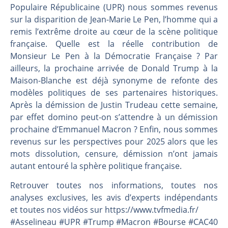
Les investisseurs y croient toujours | Point Stratégique Hebdomadaire – Éric Galiègue
Populaire Républicaine (UPR) nous sommes revenus
Une inertie haussière qui ralentit | Antoine Quesada – Chrono CAC
sur la disparition de Jean-Marie Le Pen, l’homme qui a
remis l’extrême droite au cœur de la scène politique
Pourquoi le monde entier vacille en même temps cette semaine ? | par Louis-Antoine Michelet
française. Quelle est la réelle contribution de
WTI : Explosion mais réserves au plus bas | Denis Desclos – Market Movers
Monsieur Le Pen à la Démocratie Française ? Par
ailleurs, la prochaine arrivée de Donald Trump à la
Maison-Blanche est déjà synonyme de refonte des
modèles politiques de ses partenaires historiques.
Après la démission de Justin Trudeau cette semaine,
par effet domino peut-on s’attendre à un démission
prochaine d’Emmanuel Macron ? Enfin, nous sommes
revenus sur les perspectives pour 2025 alors que les
mots dissolution, censure, démission n’ont jamais
autant entouré la sphère politique française.
Retrouver toutes nos informations, toutes nos
analyses exclusives, les avis d’experts indépendants
et toutes nos vidéos sur https://www.tvfmedia.fr/​​​​​​​​​​​
#Asselineau #UPR #Trump #Macron #Bourse #CAC40